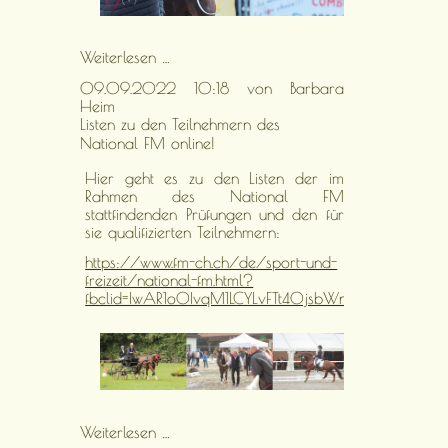
FM
Weiterlesen …
Hengst
09.09.2022 10:18
von Barbara
Nostalgie
Heim
ist
Listen zu den Teilnehmern des
online!
National FM online!
Hier geht es zu den Listen der im
Rahmen des National FM
stattfindenden Prüfungen und den für
sie qualifizierten Teilnehmern:
https://www.fm-ch.ch/de/sport-und-
freizeit/national-fm.html?
fbclid=IwAR1o0IvqM1LCYLvFTt40jsbWnjMlmh9KYx
Weiterlesen …