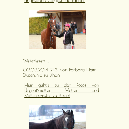
angekörten Calypso du Padoc!
Hengst
Weiterlesen …
Calypso
02.03.2014 21:31
von Barbara Heim
du
Stutenlinie zu Ethan
Padoc
Hier geht's zu den Fotos von
Urgroßmutter, Mutter und
Vollschwester zu Ethan!