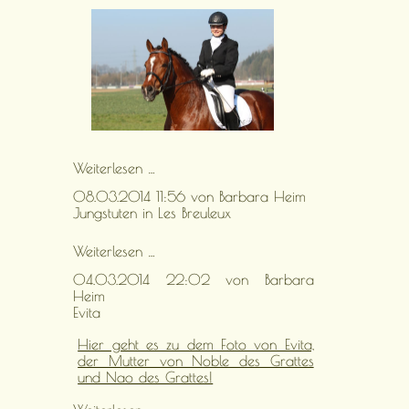
Fotos
Weiterlesen …
vom
08.03.2014 11:56
von Barbara Heim
FM
Jungstuten in Les Breuleux
Hengst
Nikito
Jungstuten
Weiterlesen …
in
04.03.2014 22:02
von Barbara
Les
Heim
Breuleux
Evita
Hier geht es zu dem Foto von Evita,
der Mutter von Noble des Grattes
und Nao des Grattes!
Evita