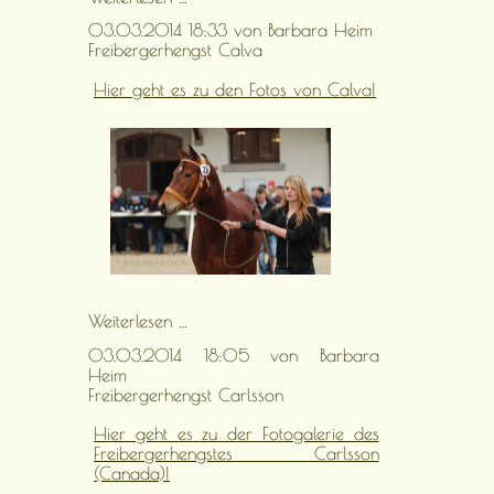
Lovari
03.03.2014 18:33
von Barbara Heim
Freibergerhengst Calva
Hier geht es zu den Fotos von Calva!
Freibergerhengst
Weiterlesen …
Calva
03.03.2014 18:05
von Barbara
Heim
Freibergerhengst Carlsson
Hier geht es zu der Fotogalerie des
Freibergerhengstes Carlsson
(Canada)!