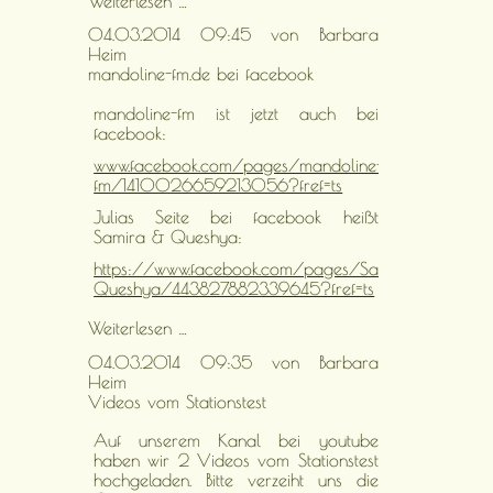
Weiterlesen …
04.03.2014 09:45
von Barbara
Heim
mandoline-fm.de bei facebook
mandoline-fm ist jetzt auch bei
facebook:
www.facebook.com/pages/mandoline-
fm/1410026659213056?fref=ts
Julias Seite bei facebook heißt
Samira & Queshya:
https://www.facebook.com/pages/Samira-
Queshya/443827882339645?fref=ts
mandoline-
Weiterlesen …
fm.de
04.03.2014 09:35
von Barbara
bei
Heim
facebook
Videos vom Stationstest
Auf unserem Kanal bei youtube
haben wir 2 Videos vom Stationstest
hochgeladen. Bitte verzeiht uns die