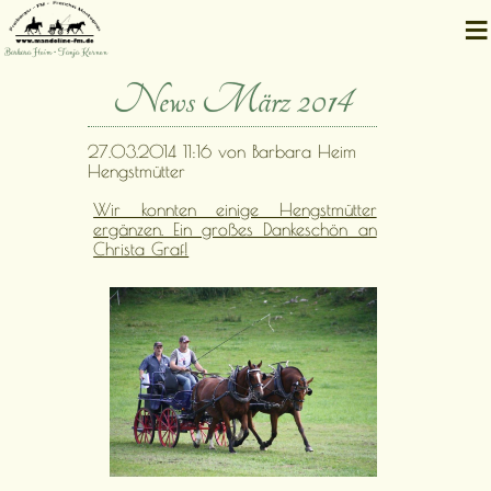
≡
Barbara Heim • Tanja Kernen
News März 2014
27.03.2014 11:16
von Barbara Heim
Hengstmütter
Wir konnten einige Hengstmütter
ergänzen. Ein großes Dankeschön an
Christa Graf!