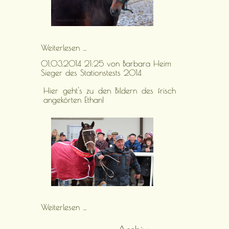
Stutenlinie
Weiterlesen …
zu
01.03.2014 21:25
von Barbara Heim
Ethan
Sieger des Stationstests 2014
Hier geht's zu den Bildern des frisch
angekörten Ethan!
Sieger
Weiterlesen …
des
Stationstests