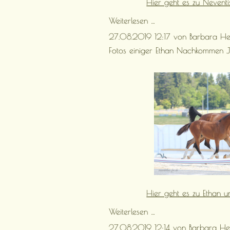
Hier geht es zu Nevent
Neventisca
Weiterlesen …
Jagra
27.08.2019 12:17
von Barbara He
von
Neverland/
Fotos einiger Ethan Nachkommen J
Don
Festino
ist
online!
Hier geht es zu Ethan u
Fotos
Weiterlesen …
einiger
27.08.2019 12:14
von Barbara He
Ethan