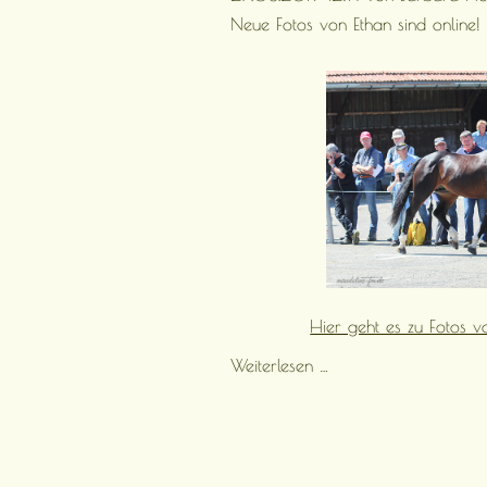
Nachkommen
Neue Fotos von Ethan sind online!
Jahrgang
2019
sind
online!
Hier geht es zu Fotos v
Neue
Weiterlesen …
Fotos
von
Ethan
sind
online!