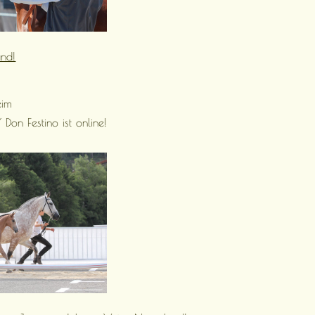
and!
eim
on Festino ist online!