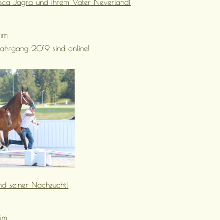
isca Jagra und ihrem Vater Neverland!
im
ahrgang 2019 sind online!
nd seiner Nachzucht!
im