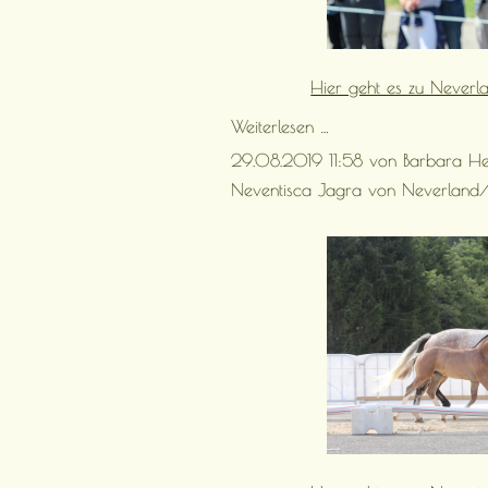
Hier geht es zu Neverl
Neue
Weiterlesen …
Bilder
29.08.2019 11:58
von Barbara H
von
Neverland
Neventisca Jagra von Neverland/ D
sind
online!