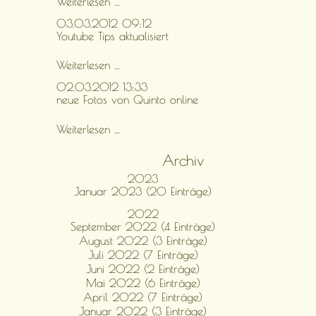
Überdurchschnittliche
Weiterlesen …
Qualität
03.03.2012 09:12
bei
Youtube Tips aktualisiert
der
Körung
2012
Youtube
Weiterlesen …
Tips
02.03.2012 13:33
aktualisiert
neue Fotos von Quinto online
neue
Weiterlesen …
Fotos
von
Archiv
Quinto
2023
online
Januar 2023 (20 Einträge)
2022
September 2022 (4 Einträge)
August 2022 (3 Einträge)
Juli 2022 (7 Einträge)
Juni 2022 (2 Einträge)
Mai 2022 (6 Einträge)
April 2022 (7 Einträge)
Januar 2022 (3 Einträge)