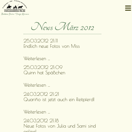
≡
Barbara Heim • Tanja Kernen
News März 2012
25.03.2012 21:11
Endlich neue Fotos von Miss
Endlich
Weiterlesen …
neue
25.03.2012 21:09
Fotos
Quinn hat Späßchen
von
Miss
Quinn
Weiterlesen …
hat
24.03.2012 21:21
Späßchen
Quariño ist jetzt auch ein Reitpferd!
Quariño
Weiterlesen …
ist
24.03.2012 21:18
jetzt
Neue Fotos von Julia und Sami sind
auch
online!