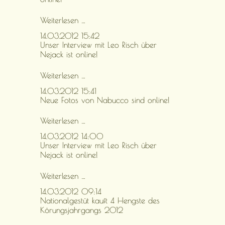
ein
Reitpferd!
Neue
Weiterlesen …
Fotos
14.03.2012 15:42
von
Unser Interview mit Leo Risch über
Julia
Nejack ist online!
und
Sami
sind
Unser
Weiterlesen …
online!
Interview
14.03.2012 15:41
mit
Neue Fotos von Nabucco sind online!
Leo
Risch
über
Neue
Weiterlesen …
Nejack
Fotos
14.03.2012 14:00
ist
von
Unser Interview mit Leo Risch über
online!
Nabucco
Nejack ist online!
sind
online!
Unser
Weiterlesen …
Interview
14.03.2012 09:14
mit
Nationalgestüt kauft 4 Hengste des
Leo
Körungsjahrgangs 2012
Risch
über