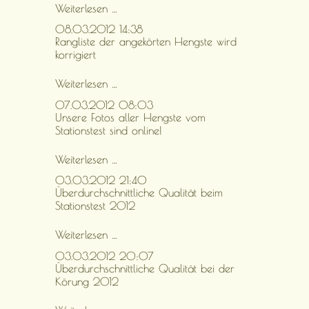
Nejack
Nationalgestüt
Weiterlesen …
ist
kauft
08.03.2012 14:38
online!
4
Rangliste der angekörten Hengste wird
Hengste
korrigiert
des
Körungsjahrgangs
2012
Rangliste
Weiterlesen …
der
07.03.2012 08:03
angekörten
Unsere Fotos aller Hengste vom
Hengste
Stationstest sind online!
wird
korrigiert
Unsere
Weiterlesen …
Fotos
03.03.2012 21:40
aller
Überdurchschnittliche Qualität beim
Hengste
Stationstest 2012
vom
Stationstest
sind
Überdurchschnittliche
Weiterlesen …
online!
Qualität
03.03.2012 20:07
beim
Überdurchschnittliche Qualität bei der
Stationstest
Körung 2012
2012