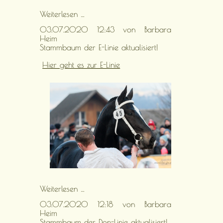
FM
Weiterlesen …
Hengst
03.07.2020 12:43
von Barbara
Expresso
Heim
ist
Stammbaum der E-Linie aktualisiert!
online!
Hier geht es zur E-Linie
Stammbaum
Weiterlesen …
der
03.07.2020 12:18
von Barbara
E-
Heim
Linie
Stammbaum der Don-Linie aktualisiert!