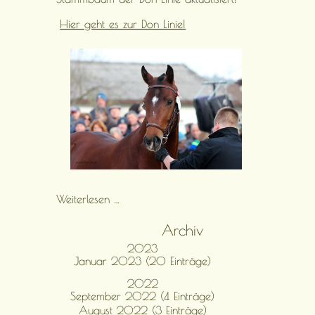
aktualisiert!
Hier geht es zur Don Linie!
Stammbaum
Weiterlesen …
der
Don-
Archiv
Linie
2023
aktualisiert!
Januar 2023 (20 Einträge)
2022
September 2022 (4 Einträge)
August 2022 (3 Einträge)