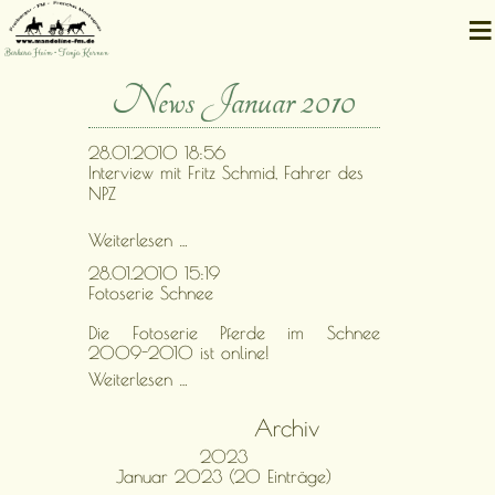
≡
Barbara Heim • Tanja Kernen
News Januar 2010
28.01.2010 18:56
Interview mit Fritz Schmid, Fahrer des
NPZ
Interview
Weiterlesen …
mit
28.01.2010 15:19
Fritz
Fotoserie Schnee
Schmid,
Fahrer
Die Fotoserie Pferde im Schnee
des
2009-2010 ist online!
NPZ
Fotoserie
Weiterlesen …
Schnee
Archiv
2023
Januar 2023 (20 Einträge)