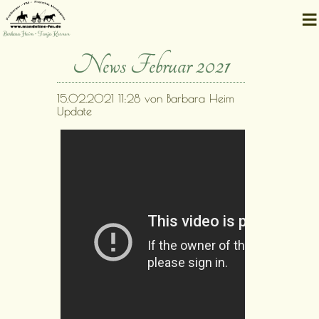
≡
Barbara Heim • Tanja Kernen
News Februar 2021
15.02.2021 11:28
von Barbara Heim
Update