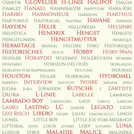
Glovelier
H-Linie
Halipot
Genetik
Haloa
Hanael
Hamlet
HannibalVM
Hara-Kiri
Happy-Day
Haribo
Harmonieux
Harthus
Harrison
Havane
Hartorius
Hastragal
Hastral
Havanie
Hayden
Helix
Helsinki
Helloween
Hendrix
Hengst
Helvética
Hengste
Hengstmutter
Hengstlinien
Henrique
Hermitage
Hiloire
Hiro
Historique
Hevron
Historisches
Hobby
Hoby-Wan
Hitch
Hokaydo
Hodler
Holympe
Holzrücken
Hombre
Horizon des Ouès
Hontario
Horlando
Hourasi
Horléon vom Kappensand
Houcine
Houston
Hydromel
Hulax
Hurrikan
Interview
Ivoire
Imprévu
Inzucht
Jarana
Jiska
Kutsche
L'Artiste
Judäa
Jurassien
Jura
L
L-Linie
L'Aura
Labelle
Lambada
Lambado Boy
Laos
Landlord
Largo
Larson
Lasting
LC
Legato
Lasko
Leon
Leader
Libero
Leo Risch
Lilou
Lingo
Lilian
Limoncello
Lionel
Little Boy
Little Joe vom Meierhof
Luna
Littoral
Louis
Loxy
Livio
Lovari
Lugano
Malaisie
Malice
Luxeur
Lyroi
Malinéka