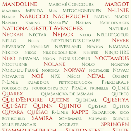
Mandoline
Margot
Marché Concours
N-Linie
Merida
Mitochondrien
Mazurka
Miss
Nabucco
Nachzucht
Nadal
Naoki
Nabor
Napero
Narino
Naska FW
Nathan
Natif des Aiges
Nationalgestüt Avenches
Natural
Nejack
Neckar
Nectar
NellDeCoeur
Nelio
Never
Nello
Neptune des Champs
Nelly
Neverboy
Neverland
Niagara
Never BW
Newton
Nikito
Ninjo HRE
Nikos
Nils du Sous-Bois
Ninifee
Noctambus
Niro
Nirvana
Noble Coeur
Nixon
Nolane
Nocturne
Nolo
Nonstop
Norway
Nord du Peupé
Novac
Nordica
Nostalgie
Noé
Népal
Novartis
NPZ
Néco
Orient
P-Linie
Pferdekauf
Palme d'Or
Petitcoeur Coka
Prada
Q-Linie
Pourquoi Pas
Pourquoi Pas dCV
Prunelle
Quarex
Quasanova de Jasman
Quebec
Que d'Espoire
Queshya
Queens
Quendal
Qui-Sait
Quinn
Quinto
Quistar
Quitus
Rappe
Quyara
Quésac
R-Linie
Redaktor
Rico
Samira
Schimmel
Rothschild
Schwand
Schweiz
Springen
Selle francais
Socrate
Stammzuchtbuch
Stationstest
Stute