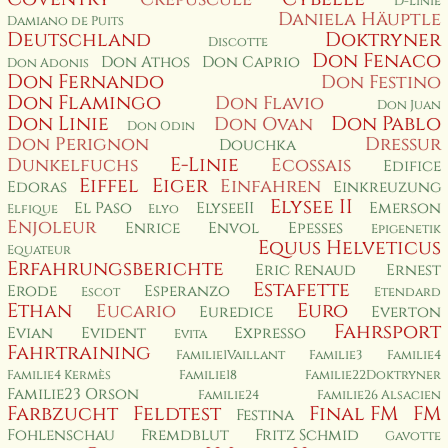
D-Linie
Daniela Häuptle
Damiano de Puits
Deutschland
Doktryner
Discotte
Don Fenaco
Don Athos
Don Caprio
Don Adonis
Don Fernando
Don Festino
Don Flamingo
Don Flavio
Don Juan
Don Linie
Don Pablo
Don Ovan
Don Odin
Don Perignon
Dressur
Douchka
E-Linie
Dunkelfuchs
Ecossais
Edifice
Eiffel
Eiger
Einfahren
Edoras
Einkreuzung
Elysee II
El Paso
ElyseeII
Emerson
Elfique
Elyo
Enjoleur
Enrice
Envol
Epesses
Epigenetik
Equus Helveticus
Equateur
Erfahrungsberichte
Eric Renaud
Ernest
Estafette
Erode
Esperanzo
Escot
Etendard
Ethan
Euro
Eucario
Euredice
Everton
Fahrsport
Evian
Evident
Expresso
Evita
Fahrtraining
Familie1Vaillant
Familie3
Familie4
Familie4 Kermès
Familie18
Familie22Doktryner
Familie23 Orson
Familie24
Familie26 Alsacien
Farbzucht
Feldtest
Final FM
FM
Festina
Fohlenschau
Fremdblut
Fritz Schmid
Gavotte