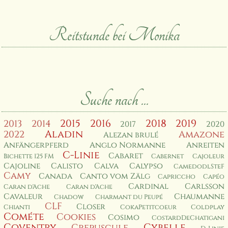
Reitstunde bei Monika
Suche nach ...
2015
2016
2018
2019
2013
2014
2017
2020
Aladin
2022
Amazone
Alezan brulé
Anfängerpferd
Anglo Normanne
Anreiten
C-Linie
Cabaret
Bichette 125 FM
Cabernet
Cajoleur
Cajoline
Calisto
Calva
Calypso
CamedodlSteF
Camy
Canada
Canto vom Zälg
Capriccho
Capéo
Cardinal
Carlsson
Caran d'Ache
Caran d'Ache
Cavaleur
Chaumanne
Chadow
Charmant du Peupé
CLF
Closer
Chianti
CokaPetitcoeur
Coldplay
Cométe
Cookies
Cosimo
CostardDeChatigani
Coventry
Cybelle
Crepuscule