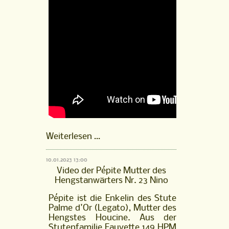
Pépite
Weiterlesen …
Mutter
des
10.01.2023 13:00
Hengstanwärters
Video der Pépite Mutter des
Nr.
Hengstanwärters Nr. 23 Nino
23
Nino
Pépite ist die Enkelin des Stute
Palme d'Or (Legato), Mutter des
Hengstes Houcine. Aus der
Stutenfamilie Fauvette 149 HPM