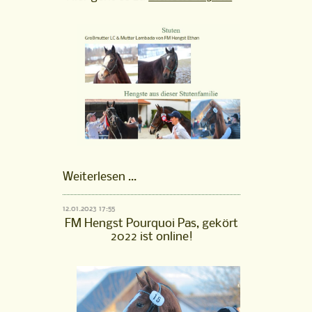
Stutenfamilie
Weiterlesen …
Bichette
125
12.01.2023 17:55
FM
FM Hengst Pourquoi Pas, gekört
ist
2022 ist online!
online!