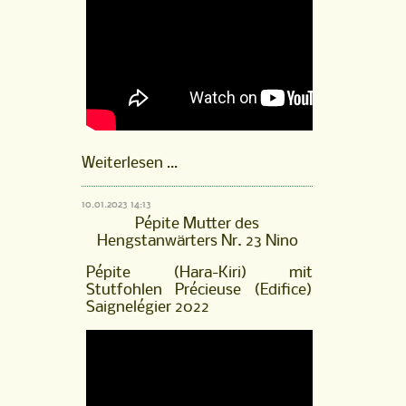
Hengstfohlen
Weiterlesen …
Nouki
von
10.01.2023 14:13
Neverland
Pépite Mutter des
aus
Hengstanwärters Nr. 23 Nino
der
Pépite
Pépite (Hara-Kiri) mit
(Hara-
Stutfohlen Précieuse (Edifice)
Kiri),
Saignelégier 2022
Saignelégier
2021