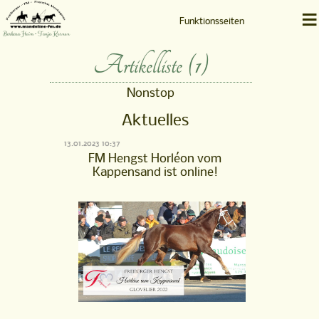
≡
Funktionsseiten
Barbara Heim • Tanja Kernen
Artikelliste (1)
Nonstop
Aktuelles
13.01.2023 10:37
FM Hengst Horléon vom
Kappensand ist online!