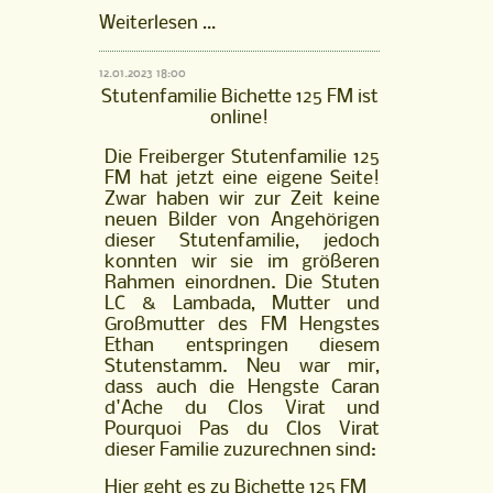
FM
Weiterlesen …
Hengst
Horléon
12.01.2023 18:00
vom
Stutenfamilie Bichette 125 FM ist
Kappensand
online!
ist
online!
Die Freiberger Stutenfamilie 125
FM hat jetzt eine eigene Seite!
Zwar haben wir zur Zeit keine
neuen Bilder von Angehörigen
dieser Stutenfamilie, jedoch
konnten wir sie im größeren
Rahmen einordnen. Die Stuten
LC & Lambada, Mutter und
Großmutter des FM Hengstes
Ethan entspringen diesem
Stutenstamm. Neu war mir,
dass auch die Hengste Caran
d'Ache du Clos Virat und
Pourquoi Pas du Clos Virat
dieser Familie zuzurechnen sind:
Hier geht es zu
Bichette 125 FM