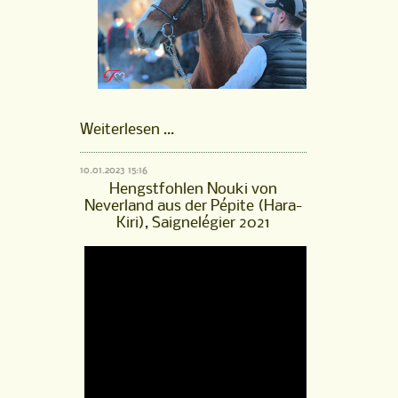
FM
Weiterlesen …
Hengst
Pourquoi
10.01.2023 15:16
Pas,
Hengstfohlen Nouki von
gekört
Neverland aus der Pépite (Hara-
2022
Kiri), Saignelégier 2021
ist
online!