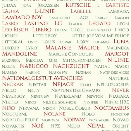
Kutsche
L'Artiste
Judäa
Jurassien
Jura
L
L-Linie
L'Aura
Labelle
Lambada
Lambado Boy
Laos
Landlord
Largo
Larson
Lasting
LC
Legato
Lasko
Leon
Leader
Libero
Leo Risch
Lilou
Lingo
Lilian
Limoncello
Lionel
Little Boy
Little Joe vom Meierhof
Luna
Littoral
Louis
Loxy
Livio
Lovari
Lugano
Malaisie
Malice
Luxeur
Lyroi
Malinéka
Mandoline
Margot
Marché Concours
N-Linie
Merida
Mitochondrien
Mazurka
Miss
Nabucco
Nachzucht
Nadal
Naoki
Nabor
Napero
Narino
Naska FW
Nathan
Natif des Aiges
Nationalgestüt Avenches
Natural
Nejack
Neckar
Nectar
NellDeCoeur
Nelio
Never
Nello
Neptune des Champs
Nelly
Neverboy
Neverland
Niagara
Never BW
Newton
Nikito
Ninjo HRE
Nikos
Nils du Sous-Bois
Ninifee
Noctambus
Niro
Nirvana
Noble Coeur
Nixon
Nolane
Nocturne
Nolo
Nonstop
Norway
Nord du Peupé
Novac
Nordica
Nostalgie
Noé
Népal
Novartis
NPZ
Néco
Orient