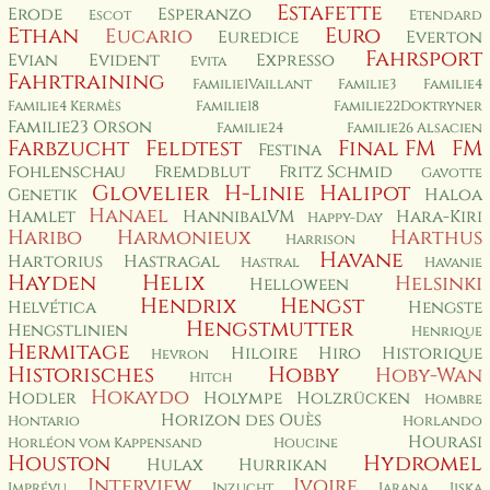
Estafette
Erode
Esperanzo
Escot
Etendard
Ethan
Euro
Eucario
Euredice
Everton
Fahrsport
Evian
Evident
Expresso
Evita
Fahrtraining
Familie1Vaillant
Familie3
Familie4
Familie4 Kermès
Familie18
Familie22Doktryner
Familie23 Orson
Familie24
Familie26 Alsacien
Farbzucht
Feldtest
Final FM
FM
Festina
Fohlenschau
Fremdblut
Fritz Schmid
Gavotte
Glovelier
H-Linie
Halipot
Genetik
Haloa
Hanael
Hamlet
HannibalVM
Hara-Kiri
Happy-Day
Haribo
Harmonieux
Harthus
Harrison
Havane
Hartorius
Hastragal
Hastral
Havanie
Hayden
Helix
Helsinki
Helloween
Hendrix
Hengst
Helvética
Hengste
Hengstmutter
Hengstlinien
Henrique
Hermitage
Hiloire
Hiro
Historique
Hevron
Historisches
Hobby
Hoby-Wan
Hitch
Hokaydo
Hodler
Holympe
Holzrücken
Hombre
Horizon des Ouès
Hontario
Horlando
Hourasi
Horléon vom Kappensand
Houcine
Houston
Hydromel
Hulax
Hurrikan
Interview
Ivoire
Imprévu
Inzucht
Jarana
Jiska