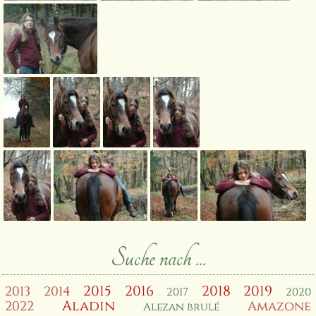
Suche nach ...
2015
2016
2018
2019
2013
2014
2017
2020
Aladin
2022
Amazone
Alezan brulé