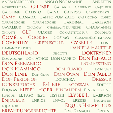
Anfängerpferd
Anglo Normanne
Anreiten
C-Linie
Cabaret
Bichette 125 FM
Cabernet
Cajoleur
Cajoline
Calisto
Calva
Calypso
CamedodlSteF
Camy
Canada
Canto vom Zälg
Capriccho
Capéo
Cardinal
Carlsson
Caran d'Ache
Caran d'Ache
Cavaleur
Chaumanne
Chadow
Charmant du Peupé
CLF
Closer
Chianti
CokaPetitcoeur
Coldplay
Cométe
Cookies
Cosimo
CostardDeChatigani
Coventry
Cybelle
Crepuscule
D-Linie
Daniela Häuptle
Damiano de Puits
Deutschland
Doktryner
Discotte
Don Fenaco
Don Athos
Don Caprio
Don Adonis
Don Fernando
Don Festino
Don Flamingo
Don Flavio
Don Juan
Don Linie
Don Pablo
Don Ovan
Don Odin
Don Perignon
Dressur
Douchka
E-Linie
Dunkelfuchs
Ecossais
Edifice
Eiffel
Eiger
Einfahren
Edoras
Einkreuzung
Elysee II
El Paso
ElyseeII
Emerson
Elfique
Elyo
Enjoleur
Enrice
Envol
Epesses
Epigenetik
Equus Helveticus
Equateur
Erfahrungsberichte
Eric Renaud
Ernest