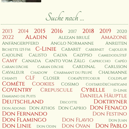
Suche nach ...
2015
2016
2018
2019
2013
2014
2017
2020
Aladin
2022
Amazone
Alezan brulé
Anfängerpferd
Anglo Normanne
Anreiten
C-Linie
Cabaret
Bichette 125 FM
Cabernet
Cajoleur
Cajoline
Calisto
Calva
Calypso
CamedodlSteF
Camy
Canada
Canto vom Zälg
Capriccho
Capéo
Cardinal
Carlsson
Caran d'Ache
Caran d'Ache
Cavaleur
Chaumanne
Chadow
Charmant du Peupé
CLF
Closer
Chianti
CokaPetitcoeur
Coldplay
Cométe
Cookies
Cosimo
CostardDeChatigani
Coventry
Cybelle
Crepuscule
D-Linie
Daniela Häuptle
Damiano de Puits
Deutschland
Doktryner
Discotte
Don Fenaco
Don Athos
Don Caprio
Don Adonis
Don Fernando
Don Festino
Don Flamingo
Don Flavio
Don Juan
Don Linie
Don Pablo
Don Ovan
Don Odin