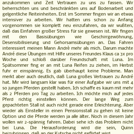
anzukommen und Zeit Vertrauen zu uns zu fassen. Wir
beherrschten uns und beschränkten uns auf Bodenarbeit und
gelgentliche Reiteinheiten. Erst im Sommer fingen wir an etwas
intensiver zu arbeiten. Wir hatten uns schon zu Anfang
vorgenommen sie komplett neu einzufahren, da wir wußten,
daß das Einfahren großer Stress für sie gewesen ist. Wir fingen
mit den Basisübungen wie Geschirrgewöhnung,
Desensibilisierung und Gehorsamsübungen an. Das Fahren
interessiert meinen Mann Andrè mehr als mich. Darum machte
André diese Übungen mit Hilfe unseres Freundes Klaus ca 3x pro
Woche und schloß darüber Freundschaft mit Luna. Im
Spätsommer fing er an mit Luna Reifen zu ziehen, im Herbst
fuhr er einspännig. Es gab überhaupt keine Probleme. Man
merkt aber auch deutlich, daß Luna großes Vertrauen zu André
hat. Mir wird langsam klar was für einer Aufgabe wir uns mit 4
so jungen Pferden gestellt haben. Ich schaffe es kaum mit mehr
als 2 Pferden pro Tag zu arbeiten. Ich möchte mich auf jedes
Pferd richtig einstellen können. Der lange Weg zum
gepachteten Stall ist auch nicht gerade eine Erleichterung. Aber
wieder als Einsteller in einen Pensionsstall zu gehen ist keine
Option und die Pferde werden ja alle älter. Noch in diesem Jahr
wollen wir 2-spännig fahren. Dabei sehe ich das Problem nicht
bei Luna. Die Herausforderung wird die sein, Quinn
beizubringen, daß an der Kutsche nicht geflirtet wird.