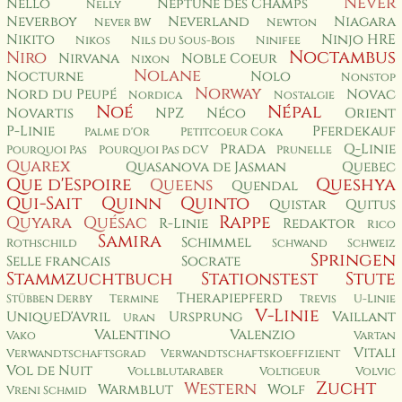
Never
Nello
Neptune des Champs
Nelly
Neverboy
Neverland
Niagara
Never BW
Newton
Nikito
Ninjo HRE
Nikos
Nils du Sous-Bois
Ninifee
Noctambus
Niro
Nirvana
Noble Coeur
Nixon
Nolane
Nocturne
Nolo
Nonstop
Norway
Nord du Peupé
Novac
Nordica
Nostalgie
Noé
Népal
Novartis
NPZ
Néco
Orient
P-Linie
Pferdekauf
Palme d'Or
Petitcoeur Coka
Prada
Q-Linie
Pourquoi Pas
Pourquoi Pas dCV
Prunelle
Quarex
Quasanova de Jasman
Quebec
Que d'Espoire
Queshya
Queens
Quendal
Qui-Sait
Quinn
Quinto
Quistar
Quitus
Rappe
Quyara
Quésac
R-Linie
Redaktor
Rico
Samira
Schimmel
Rothschild
Schwand
Schweiz
Springen
Selle francais
Socrate
Stammzuchtbuch
Stationstest
Stute
Therapiepferd
Stübben Derby
Termine
Trevis
U-Linie
V-Linie
UniqueD'Avril
Ursprung
Vaillant
Uran
Valentino
Valenzio
Vako
Vartan
Vitali
Verwandtschaftsgrad
Verwandtschaftskoeffizient
Vol de Nuit
Vollblutaraber
Voltigeur
Volvic
Zucht
Western
Warmblut
Wolf
Vreni Schmid