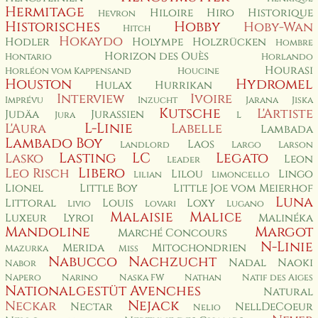
Hermitage
Hiloire
Hiro
Historique
Hevron
Historisches
Hobby
Hoby-Wan
Hitch
Hokaydo
Hodler
Holympe
Holzrücken
Hombre
Horizon des Ouès
Hontario
Horlando
Hourasi
Horléon vom Kappensand
Houcine
Houston
Hydromel
Hulax
Hurrikan
Interview
Ivoire
Imprévu
Inzucht
Jarana
Jiska
Kutsche
L'Artiste
Judäa
Jurassien
Jura
L
L-Linie
L'Aura
Labelle
Lambada
Lambado Boy
Laos
Landlord
Largo
Larson
Lasting
LC
Legato
Lasko
Leon
Leader
Libero
Leo Risch
Lilou
Lingo
Lilian
Limoncello
Lionel
Little Boy
Little Joe vom Meierhof
Luna
Littoral
Louis
Loxy
Livio
Lovari
Lugano
Malaisie
Malice
Luxeur
Lyroi
Malinéka
Mandoline
Margot
Marché Concours
N-Linie
Merida
Mitochondrien
Mazurka
Miss
Nabucco
Nachzucht
Nadal
Naoki
Nabor
Napero
Narino
Naska FW
Nathan
Natif des Aiges
Nationalgestüt Avenches
Natural
Nejack
Neckar
Nectar
NellDeCoeur
Nelio