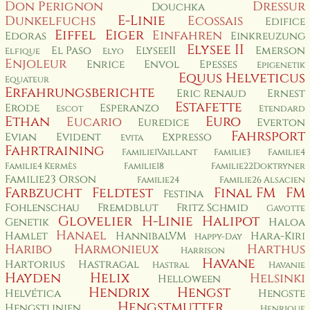
Don Perignon
Dressur
Douchka
E-Linie
Dunkelfuchs
Ecossais
Edifice
Eiffel
Eiger
Einfahren
Edoras
Einkreuzung
Elysee II
El Paso
ElyseeII
Emerson
Elfique
Elyo
Enjoleur
Enrice
Envol
Epesses
Epigenetik
Equus Helveticus
Equateur
Erfahrungsberichte
Eric Renaud
Ernest
Estafette
Erode
Esperanzo
Escot
Etendard
Ethan
Euro
Eucario
Euredice
Everton
Fahrsport
Evian
Evident
Expresso
Evita
Fahrtraining
Familie1Vaillant
Familie3
Familie4
Familie4 Kermès
Familie18
Familie22Doktryner
Familie23 Orson
Familie24
Familie26 Alsacien
Farbzucht
Feldtest
Final FM
FM
Festina
Fohlenschau
Fremdblut
Fritz Schmid
Gavotte
Glovelier
H-Linie
Halipot
Genetik
Haloa
Hanael
Hamlet
HannibalVM
Hara-Kiri
Happy-Day
Haribo
Harmonieux
Harthus
Harrison
Havane
Hartorius
Hastragal
Hastral
Havanie
Hayden
Helix
Helsinki
Helloween
Hendrix
Hengst
Helvética
Hengste
Hengstmutter
Hengstlinien
Henrique