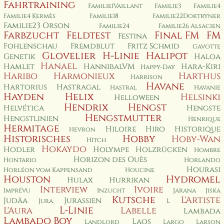
Fahrtraining
Familie1Vaillant
Familie3
Familie4
Familie4 Kermès
Familie18
Familie22Doktryner
Familie23 Orson
Familie24
Familie26 Alsacien
Farbzucht
Feldtest
Final FM
FM
Festina
Fohlenschau
Fremdblut
Fritz Schmid
Gavotte
Glovelier
H-Linie
Halipot
Genetik
Haloa
Hanael
Hamlet
HannibalVM
Hara-Kiri
Happy-Day
Haribo
Harmonieux
Harthus
Harrison
Havane
Hartorius
Hastragal
Hastral
Havanie
Hayden
Helix
Helsinki
Helloween
Hendrix
Hengst
Helvética
Hengste
Hengstmutter
Hengstlinien
Henrique
Hermitage
Hiloire
Hiro
Historique
Hevron
Historisches
Hobby
Hoby-Wan
Hitch
Hokaydo
Hodler
Holympe
Holzrücken
Hombre
Horizon des Ouès
Hontario
Horlando
Hourasi
Horléon vom Kappensand
Houcine
Houston
Hydromel
Hulax
Hurrikan
Interview
Ivoire
Imprévu
Inzucht
Jarana
Jiska
Kutsche
L'Artiste
Judäa
Jurassien
Jura
L
L-Linie
L'Aura
Labelle
Lambada
Lambado Boy
Laos
Landlord
Largo
Larson