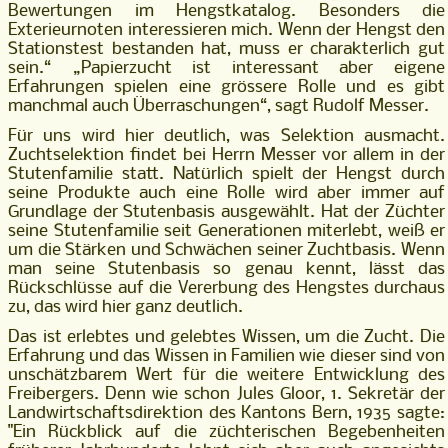
Bewertungen im Hengstkatalog. Besonders die
Exterieurnoten interessieren mich. Wenn der Hengst den
Stationstest bestanden hat, muss er charakterlich gut
sein.“ „Papierzucht ist interessant aber eigene
Erfahrungen spielen eine grössere Rolle und es gibt
manchmal auch Überraschungen“, sagt Rudolf Messer.
Für uns wird hier deutlich, was Selektion ausmacht.
Zuchtselektion findet bei Herrn Messer vor allem in der
Stutenfamilie statt. Natürlich spielt der Hengst durch
seine Produkte auch eine Rolle wird aber immer auf
Grundlage der Stutenbasis ausgewählt. Hat der Züchter
seine Stutenfamilie seit Generationen miterlebt, weiß er
um die Stärken und Schwächen seiner Zuchtbasis. Wenn
man seine Stutenbasis so genau kennt, lässt das
Rückschlüsse auf die Vererbung des Hengstes durchaus
zu, das wird hier ganz deutlich.
Das ist erlebtes und gelebtes Wissen, um die Zucht. Die
Erfahrung und das Wissen in Familien wie dieser sind von
unschätzbarem Wert für die weitere Entwicklung des
Freibergers. Denn wie schon Jules Gloor, 1. Sekretär der
Landwirtschaftsdirektion des Kantons Bern, 1935 sagte:
"Ein Rückblick auf die züchterischen Begebenheiten