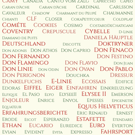
Camy
Canada
Canto vom Zälg
Capriccho
Capéo
Cardinal
Carlsson
Caran d'Ache
Caran d'Ache
Cavaleur
Chaumanne
Chadow
Charmant du Peupé
CLF
Closer
Chianti
CokaPetitcoeur
Coldplay
Cométe
Cookies
Cosimo
CostardDeChatigani
Coventry
Cybelle
Crepuscule
D-Linie
Daniela Häuptle
Damiano de Puits
Deutschland
Doktryner
Discotte
Don Fenaco
Don Athos
Don Caprio
Don Adonis
Don Fernando
Don Festino
Don Flamingo
Don Flavio
Don Juan
Don Linie
Don Pablo
Don Ovan
Don Odin
Don Perignon
Dressur
Douchka
E-Linie
Dunkelfuchs
Ecossais
Edifice
Eiffel
Eiger
Einfahren
Edoras
Einkreuzung
Elysee II
El Paso
ElyseeII
Emerson
Elfique
Elyo
Enjoleur
Enrice
Envol
Epesses
Epigenetik
Equus Helveticus
Equateur
Erfahrungsberichte
Eric Renaud
Ernest
Estafette
Erode
Esperanzo
Escot
Etendard
Ethan
Euro
Eucario
Euredice
Everton
Fahrsport
Evian
Evident
Expresso
Evita