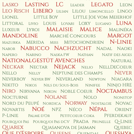
Lasting
LC
Legato
Lasko
Leon
Leader
Libero
Leo Risch
Lilou
Lingo
Lilian
Limoncello
Lionel
Little Boy
Little Joe vom Meierhof
Luna
Littoral
Louis
Loxy
Livio
Lovari
Lugano
Malaisie
Malice
Luxeur
Lyroi
Malinéka
Mandoline
Margot
Marché Concours
N-Linie
Merida
Mitochondrien
Mazurka
Miss
Nabucco
Nachzucht
Nadal
Naoki
Nabor
Napero
Narino
Naska FW
Nathan
Natif des Aiges
Nationalgestüt Avenches
Natural
Nejack
Neckar
Nectar
NellDeCoeur
Nelio
Never
Nello
Neptune des Champs
Nelly
Neverboy
Neverland
Niagara
Never BW
Newton
Nikito
Ninjo HRE
Nikos
Nils du Sous-Bois
Ninifee
Noctambus
Niro
Nirvana
Noble Coeur
Nixon
Nolane
Nocturne
Nolo
Nonstop
Norway
Nord du Peupé
Novac
Nordica
Nostalgie
Noé
Népal
Novartis
NPZ
Néco
Orient
P-Linie
Pferdekauf
Palme d'Or
Petitcoeur Coka
Prada
Q-Linie
Pourquoi Pas
Pourquoi Pas dCV
Prunelle
Quarex
Quasanova de Jasman
Quebec
Que d'Espoire
Queshya
Queens
Quendal