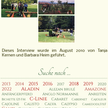
Dieses Interview wurde im August 2010 von Tanja
Kernen und Barbara Heim geführt.
Suche nach ...
2015
2016
2018
2019
2013
2014
2017
2020
Aladin
2022
Amazone
Alezan brulé
Anfängerpferd
Anglo Normanne
Anreiten
C-Linie
Cabaret
Bichette 125 FM
Cabernet
Cajoleur
Cajoline
Calisto
Calva
Calypso
CamedodlSteF