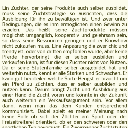
Ein Züchter, der seine Produkte auch selber ausbildet,
muss seine Zuchtstrategie so ausrichten, dass die
Ausbildung für ihn zu bewältigen ist. Und zwar unter
Bedingungen, die es ihm ermöglichen einen Gewinn zu
erzielen. Das heißt seine Zuchtprodukte müssen
möglichst umgänglich, kooperativ und gelehrsam sein,
so dass seine Ressourcen genügen und er Knowhow
nicht zukaufen muss. Eine Anpaarung die zwar chic und
trendy ist, oder von dritten empfohlen wurde, aber keine
Pferde hervorbringt die er selber ausbilden und
verkaufen kann, ist für diesen Züchter nicht von Nutzen.
Da er seine Stutenfamilie selber ausgebildet hat und
weiterhin nutzt, kennt er alle Stärken und Schwächen. Er
kann gut beurteilen welche Sorte Hengst er braucht um
ein Pferd zu züchten, dass er selber ausbilden und
nutzen kann. Darum bringt Zucht und Ausbildung aus
einer Hand die Zucht voran und könnte in der Zukunft
auch weiterhin ein Verkaufsargument sein. Vor allem
dann, wenn man das dem Kunden entsprechend
kommuniziert. Dabei spielt es meiner Meinung nach
keine Rolle ob sich der Züchter am Sport oder der
Freizeitreiterei orientiert, ob er den schweren oder den
sportlichen Typ bevorzugt. Ein Zweispänner Zuchtstuten