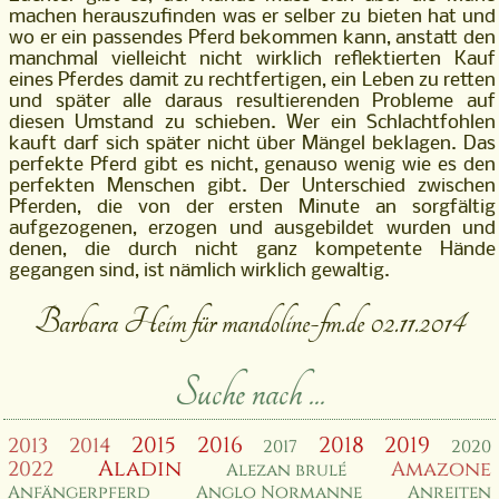
machen herauszufinden was er selber zu bieten hat und
wo er ein passendes Pferd bekommen kann, anstatt den
manchmal vielleicht nicht wirklich reflektierten Kauf
eines Pferdes damit zu rechtfertigen, ein Leben zu retten
und später alle daraus resultierenden Probleme auf
diesen Umstand zu schieben. Wer ein Schlachtfohlen
kauft darf sich später nicht über Mängel beklagen. Das
perfekte Pferd gibt es nicht, genauso wenig wie es den
perfekten Menschen gibt. Der Unterschied zwischen
Pferden, die von der ersten Minute an sorgfältig
aufgezogenen, erzogen und ausgebildet wurden und
denen, die durch nicht ganz kompetente Hände
gegangen sind, ist nämlich wirklich gewaltig.
Barbara Heim für mandoline-fm.de 02.11.2014
Suche nach ...
2015
2016
2018
2019
2013
2014
2017
2020
Aladin
2022
Amazone
Alezan brulé
Anfängerpferd
Anglo Normanne
Anreiten