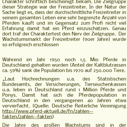
Charakter schriftlich bescheinigt bekam. Die Zielgruppe
dieser Strategie war der Freizeitreiter. In der Natur der
Sache liegt es, dass der durchschnittliche Freizeitreiter in
seinem gesamten Leben eine sehr begrenzte Anzahl von
Pferden kauft und im Gegensatz zum Profi nicht viel
Erfahrung damit hat ein Pferd einzuschätzen. Genau
dort traf der Charaktertest den Nerv der Zielgruppe. Der
Wachstumsmarkt der Freizeitreiter (90er Jahre) wurde
so erfolgreich erschlossen
Während im Jahr 1950 noch 1,5 Mio Pferde in
Deutschland gehalten wurden (Anteil der Kaltblutrassen
ca. 59%) sank die Population bis 1970 auf 250.000 Tiere.
„Laut Hochrechnungen u.a. des Statistischen
Bundesamts, der Versicherungen, Tierseuchenkassen
u.a. leben in Deutschland rund 1 Million Pferde und
Ponys. Damit hat sich die Pferdepopulation in
Deutschland in den vergangenen 40 Jahren etwa
vervierfacht. (Quelle: Deutsche Reiterliche Vereinigung
http://www.pferd-aktuell.de/fn/zahlen--
fakten/zahlen--fakten
)
Die Jahre des großen Wachstums sind in der