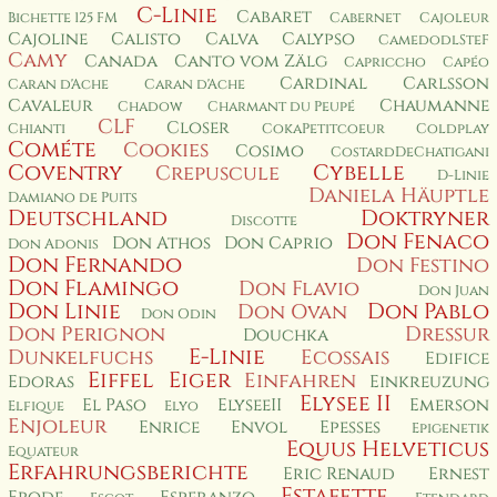
C-Linie
Cabaret
Bichette 125 FM
Cabernet
Cajoleur
Cajoline
Calisto
Calva
Calypso
CamedodlSteF
Camy
Canada
Canto vom Zälg
Capriccho
Capéo
Cardinal
Carlsson
Caran d'Ache
Caran d'Ache
Cavaleur
Chaumanne
Chadow
Charmant du Peupé
CLF
Closer
Chianti
CokaPetitcoeur
Coldplay
Cométe
Cookies
Cosimo
CostardDeChatigani
Coventry
Cybelle
Crepuscule
D-Linie
Daniela Häuptle
Damiano de Puits
Deutschland
Doktryner
Discotte
Don Fenaco
Don Athos
Don Caprio
Don Adonis
Don Fernando
Don Festino
Don Flamingo
Don Flavio
Don Juan
Don Linie
Don Pablo
Don Ovan
Don Odin
Don Perignon
Dressur
Douchka
E-Linie
Dunkelfuchs
Ecossais
Edifice
Eiffel
Eiger
Einfahren
Edoras
Einkreuzung
Elysee II
El Paso
ElyseeII
Emerson
Elfique
Elyo
Enjoleur
Enrice
Envol
Epesses
Epigenetik
Equus Helveticus
Equateur
Erfahrungsberichte
Eric Renaud
Ernest
Estafette