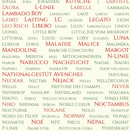
Kutsche
L'Artiste
Judäa
Jurassien
Jura
L
L-Linie
L'Aura
Labelle
Lambada
Lambado Boy
Laos
Landlord
Largo
Larson
Lasting
LC
Legato
Lasko
Leon
Leader
Libero
Leo Risch
Lilou
Lingo
Lilian
Limoncello
Lionel
Little Boy
Little Joe vom Meierhof
Luna
Littoral
Louis
Loxy
Livio
Lovari
Lugano
Malaisie
Malice
Luxeur
Lyroi
Malinéka
Mandoline
Margot
Marché Concours
N-Linie
Merida
Mitochondrien
Mazurka
Miss
Nabucco
Nachzucht
Nadal
Naoki
Nabor
Napero
Narino
Naska FW
Nathan
Natif des Aiges
Nationalgestüt Avenches
Natural
Nejack
Neckar
Nectar
NellDeCoeur
Nelio
Never
Nello
Neptune des Champs
Nelly
Neverboy
Neverland
Niagara
Never BW
Newton
Nikito
Ninjo HRE
Nikos
Nils du Sous-Bois
Ninifee
Noctambus
Niro
Nirvana
Noble Coeur
Nixon
Nolane
Nocturne
Nolo
Nonstop
Norway
Nord du Peupé
Novac
Nordica
Nostalgie
Noé
Népal
Novartis
NPZ
Néco
Orient
P-Linie
Pferdekauf
Palme d'Or
Petitcoeur Coka