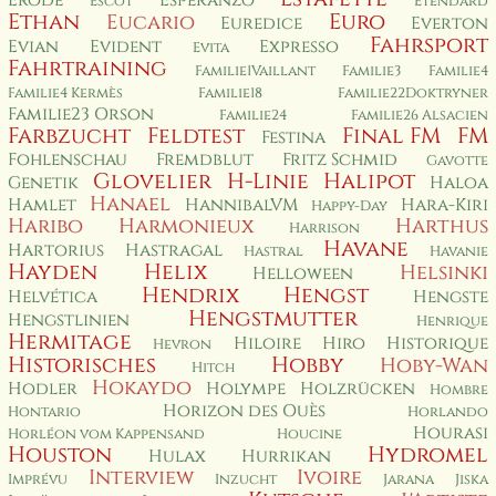
Erode
Esperanzo
Escot
Etendard
Ethan
Euro
Eucario
Euredice
Everton
Fahrsport
Evian
Evident
Expresso
Evita
Fahrtraining
Familie1Vaillant
Familie3
Familie4
Familie4 Kermès
Familie18
Familie22Doktryner
Familie23 Orson
Familie24
Familie26 Alsacien
Farbzucht
Feldtest
Final FM
FM
Festina
Fohlenschau
Fremdblut
Fritz Schmid
Gavotte
Glovelier
H-Linie
Halipot
Genetik
Haloa
Hanael
Hamlet
HannibalVM
Hara-Kiri
Happy-Day
Haribo
Harmonieux
Harthus
Harrison
Havane
Hartorius
Hastragal
Hastral
Havanie
Hayden
Helix
Helsinki
Helloween
Hendrix
Hengst
Helvética
Hengste
Hengstmutter
Hengstlinien
Henrique
Hermitage
Hiloire
Hiro
Historique
Hevron
Historisches
Hobby
Hoby-Wan
Hitch
Hokaydo
Hodler
Holympe
Holzrücken
Hombre
Horizon des Ouès
Hontario
Horlando
Hourasi
Horléon vom Kappensand
Houcine
Houston
Hydromel
Hulax
Hurrikan
Interview
Ivoire
Imprévu
Inzucht
Jarana
Jiska