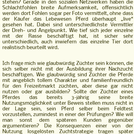
stehen? Gerade in den sozialen Netzwerken haben die
Schlachtfohlen breite Aufmerksamkeit, offensichtlich
werden dort Fohlen sogar per Foto vermittelt, ohne dass
der Käufer das Lebewesen Pferd überhaupt „live“
gesehen hat. Dabei sind unterschiedlichste Vermittler
der Dreh- und Angelpunkt. Wie tief sich jeder einzelne
mit der Rasse beschäftigt hat, ist sicher sehr
unterschiedlich, auch inwiefern das einzelne Tier dort
realistisch beurteilt wird.
Ich frage mich wie glaubwürdig Züchter sein können, die
sich selber nicht mit der Ausbildung ihrer Nachzucht
beschäftigen. Wie glaubwürdig sind Züchter die Pferde
mit angeblich tollem Charakter und familienfreundlich
für den Freizeitmarkt züchten, aber diese gar nicht
nutzen oder gar ausbilden? Sollte der Züchter eines
Pferdes das bereits 3-jährig seine breite
Nutzungsmöglichkeit unter Beweis stellen muss nicht in
der Lage sein, sein Pferd selber beim Feldtest
vorzustellen, zumindest in einer der Prüfungen? Wie will
man sonst dem späteren Kunden gegenüber
argumentieren? Die Konsequenzen einer von der
Nutzung losgelösten Zuchtstrategie tragen später