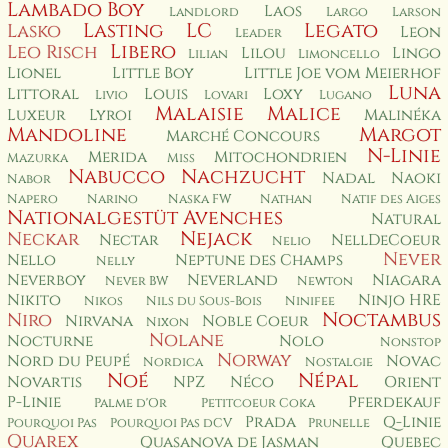
Lambado Boy
Laos
Landlord
Largo
Larson
Lasting
LC
Legato
Lasko
Leon
Leader
Libero
Leo Risch
Lilou
Lingo
Lilian
Limoncello
Lionel
Little Boy
Little Joe vom Meierhof
Luna
Littoral
Louis
Loxy
Livio
Lovari
Lugano
Malaisie
Malice
Luxeur
Lyroi
Malinéka
Mandoline
Margot
Marché Concours
N-Linie
Merida
Mitochondrien
Mazurka
Miss
Nabucco
Nachzucht
Nadal
Naoki
Nabor
Napero
Narino
Naska FW
Nathan
Natif des Aiges
Nationalgestüt Avenches
Natural
Nejack
Neckar
Nectar
NellDeCoeur
Nelio
Never
Nello
Neptune des Champs
Nelly
Neverboy
Neverland
Niagara
Never BW
Newton
Nikito
Ninjo HRE
Nikos
Nils du Sous-Bois
Ninifee
Noctambus
Niro
Nirvana
Noble Coeur
Nixon
Nolane
Nocturne
Nolo
Nonstop
Norway
Nord du Peupé
Novac
Nordica
Nostalgie
Noé
Népal
Novartis
NPZ
Néco
Orient
P-Linie
Pferdekauf
Palme d'Or
Petitcoeur Coka
Prada
Q-Linie
Pourquoi Pas
Pourquoi Pas dCV
Prunelle
Quarex
Quasanova de Jasman
Quebec