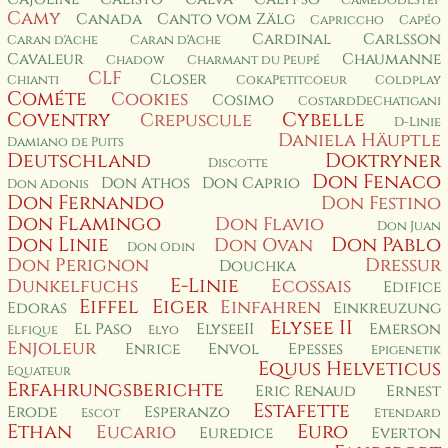
CamedodlSteF
Camy
Canada
Canto vom Zälg
Capriccho
Capéo
Cardinal
Carlsson
Caran d'Ache
Caran d'Ache
Cavaleur
Chaumanne
Chadow
Charmant du Peupé
CLF
Closer
Chianti
CokaPetitcoeur
Coldplay
Cométe
Cookies
Cosimo
CostardDeChatigani
Coventry
Cybelle
Crepuscule
D-Linie
Daniela Häuptle
Damiano de Puits
Deutschland
Doktryner
Discotte
Don Fenaco
Don Athos
Don Caprio
Don Adonis
Don Fernando
Don Festino
Don Flamingo
Don Flavio
Don Juan
Don Linie
Don Pablo
Don Ovan
Don Odin
Don Perignon
Dressur
Douchka
E-Linie
Dunkelfuchs
Ecossais
Edifice
Eiffel
Eiger
Einfahren
Edoras
Einkreuzung
Elysee II
El Paso
ElyseeII
Emerson
Elfique
Elyo
Enjoleur
Enrice
Envol
Epesses
Epigenetik
Equus Helveticus
Equateur
Erfahrungsberichte
Eric Renaud
Ernest
Estafette
Erode
Esperanzo
Escot
Etendard
Ethan
Euro
Eucario
Euredice
Everton