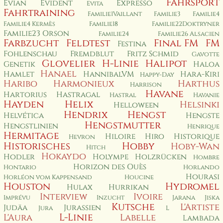
Fahrsport
Evian
Evident
Expresso
Evita
Fahrtraining
Familie1Vaillant
Familie3
Familie4
Familie4 Kermès
Familie18
Familie22Doktryner
Familie23 Orson
Familie24
Familie26 Alsacien
Farbzucht
Feldtest
Final FM
FM
Festina
Fohlenschau
Fremdblut
Fritz Schmid
Gavotte
Glovelier
H-Linie
Halipot
Genetik
Haloa
Hanael
Hamlet
HannibalVM
Hara-Kiri
Happy-Day
Haribo
Harmonieux
Harthus
Harrison
Havane
Hartorius
Hastragal
Hastral
Havanie
Hayden
Helix
Helsinki
Helloween
Hendrix
Hengst
Helvética
Hengste
Hengstmutter
Hengstlinien
Henrique
Hermitage
Hiloire
Hiro
Historique
Hevron
Historisches
Hobby
Hoby-Wan
Hitch
Hokaydo
Hodler
Holympe
Holzrücken
Hombre
Horizon des Ouès
Hontario
Horlando
Hourasi
Horléon vom Kappensand
Houcine
Houston
Hydromel
Hulax
Hurrikan
Interview
Ivoire
Imprévu
Inzucht
Jarana
Jiska
Kutsche
L'Artiste
Judäa
Jurassien
Jura
L
L-Linie
L'Aura
Labelle
Lambada