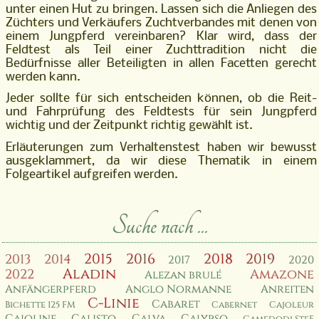
unter einen Hut zu bringen. Lassen sich die Anliegen des
Züchters und Verkäufers Zuchtverbandes mit denen von
einem Jungpferd vereinbaren? Klar wird, dass der
Feldtest als Teil einer Zuchttradition nicht die
Bedürfnisse aller Beteiligten in allen Facetten gerecht
werden kann.
Jeder sollte für sich entscheiden können, ob die Reit-
und Fahrprüfung des Feldtests für sein Jungpferd
wichtig und der Zeitpunkt richtig gewählt ist.
Erläuterungen zum Verhaltenstest haben wir bewusst
ausgeklammert, da wir diese Thematik in einem
Folgeartikel aufgreifen werden.
Suche nach ...
2015
2016
2018
2019
2013
2014
2017
2020
Aladin
2022
Amazone
Alezan brulé
Anfängerpferd
Anglo Normanne
Anreiten
C-Linie
Cabaret
Bichette 125 FM
Cabernet
Cajoleur
Cajoline
Calisto
Calva
Calypso