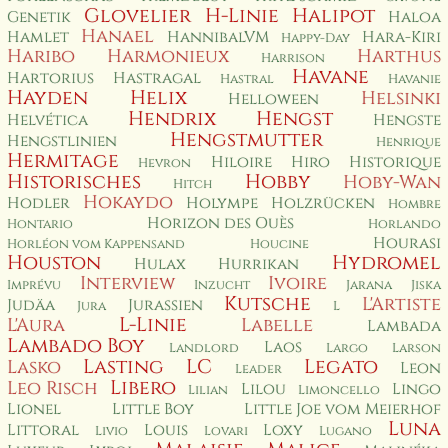
Glovelier
H-Linie
Halipot
Genetik
Haloa
Hanael
Hamlet
HannibalVM
Hara-Kiri
Happy-Day
Haribo
Harmonieux
Harthus
Harrison
Havane
Hartorius
Hastragal
Hastral
Havanie
Hayden
Helix
Helsinki
Helloween
Hendrix
Hengst
Helvética
Hengste
Hengstmutter
Hengstlinien
Henrique
Hermitage
Hiloire
Hiro
Historique
Hevron
Historisches
Hobby
Hoby-Wan
Hitch
Hokaydo
Hodler
Holympe
Holzrücken
Hombre
Horizon des Ouès
Hontario
Horlando
Hourasi
Horléon vom Kappensand
Houcine
Houston
Hydromel
Hulax
Hurrikan
Interview
Ivoire
Imprévu
Inzucht
Jarana
Jiska
Kutsche
L'Artiste
Judäa
Jurassien
Jura
L
L-Linie
L'Aura
Labelle
Lambada
Lambado Boy
Laos
Landlord
Largo
Larson
Lasting
LC
Legato
Lasko
Leon
Leader
Libero
Leo Risch
Lilou
Lingo
Lilian
Limoncello
Lionel
Little Boy
Little Joe vom Meierhof
Luna
Littoral
Louis
Loxy
Livio
Lovari
Lugano