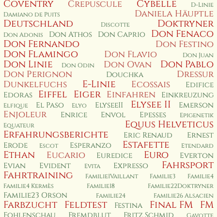
Coventry
Cybelle
Crepuscule
D-Linie
Daniela Häuptle
Damiano de Puits
Deutschland
Doktryner
Discotte
Don Fenaco
Don Athos
Don Caprio
Don Adonis
Don Fernando
Don Festino
Don Flamingo
Don Flavio
Don Juan
Don Linie
Don Pablo
Don Ovan
Don Odin
Don Perignon
Dressur
Douchka
E-Linie
Dunkelfuchs
Ecossais
Edifice
Eiffel
Eiger
Einfahren
Edoras
Einkreuzung
Elysee II
El Paso
ElyseeII
Emerson
Elfique
Elyo
Enjoleur
Enrice
Envol
Epesses
Epigenetik
Equus Helveticus
Equateur
Erfahrungsberichte
Eric Renaud
Ernest
Estafette
Erode
Esperanzo
Escot
Etendard
Ethan
Euro
Eucario
Euredice
Everton
Fahrsport
Evian
Evident
Expresso
Evita
Fahrtraining
Familie1Vaillant
Familie3
Familie4
Familie4 Kermès
Familie18
Familie22Doktryner
Familie23 Orson
Familie24
Familie26 Alsacien
Farbzucht
Feldtest
Final FM
FM
Festina
Fohlenschau
Fremdblut
Fritz Schmid
Gavotte