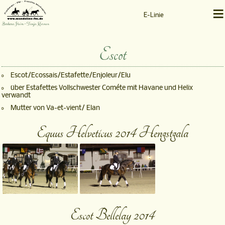
≡
E-Linie
Barbara Heim • Tanja Kernen
Escot
Escot/Ecossais/Estafette/Enjoleur/Elu
über Estafettes Vollschwester Cométe mit Havane und Helix
verwandt
Mutter von Va-et-vient/ Elan
Equus Helveticus 2014 Hengstgala
Escot Bellelay 2014