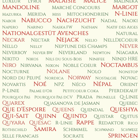
Malaisie
Malice
Luxeur
Lyroi
Malinéka
Mandoline
Margot
Marché Concours
N-Linie
Merida
Mitochondrien
Mazurka
Miss
Nabucco
Nachzucht
Nadal
Naoki
Nabor
Napero
Narino
Naska FW
Nathan
Natif des Aiges
Nationalgestüt Avenches
Natural
Nejack
Neckar
Nectar
NellDeCoeur
Nelio
Never
Nello
Neptune des Champs
Nelly
Neverboy
Neverland
Niagara
Never BW
Newton
Nikito
Ninjo HRE
Nikos
Nils du Sous-Bois
Ninifee
Noctambus
Niro
Nirvana
Noble Coeur
Nixon
Nolane
Nocturne
Nolo
Nonstop
Norway
Nord du Peupé
Novac
Nordica
Nostalgie
Noé
Népal
Novartis
NPZ
Néco
Orient
P-Linie
Pferdekauf
Palme d'Or
Petitcoeur Coka
Prada
Q-Linie
Pourquoi Pas
Pourquoi Pas dCV
Prunelle
Quarex
Quasanova de Jasman
Quebec
Que d'Espoire
Queshya
Queens
Quendal
Qui-Sait
Quinn
Quinto
Quistar
Quitus
Rappe
Quyara
Quésac
R-Linie
Redaktor
Rico
Samira
Schimmel
Rothschild
Schwand
Schweiz
Springen
Selle francais
Socrate