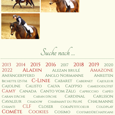
Suche nach ...
2015
2016
2018
2019
2013
2014
2017
2020
Aladin
2022
Amazone
Alezan brulé
Anfängerpferd
Anglo Normanne
Anreiten
C-Linie
Cabaret
Bichette 125 FM
Cabernet
Cajoleur
Cajoline
Calisto
Calva
Calypso
CamedodlSteF
Camy
Canada
Canto vom Zälg
Capriccho
Capéo
Cardinal
Carlsson
Caran d'Ache
Caran d'Ache
Cavaleur
Chaumanne
Chadow
Charmant du Peupé
CLF
Closer
Chianti
CokaPetitcoeur
Coldplay
Cométe
Cookies
Cosimo
CostardDeChatigani