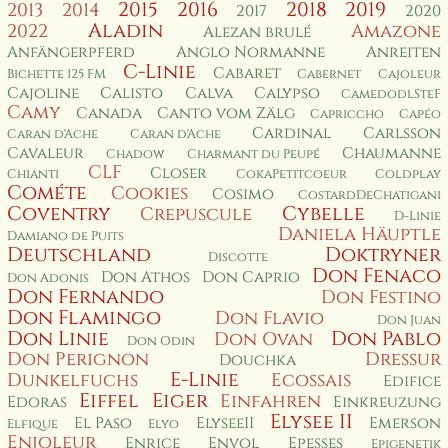
2015
2016
2018
2019
2013
2014
2017
2020
Aladin
2022
Amazone
Alezan brulé
Anfängerpferd
Anglo Normanne
Anreiten
C-Linie
Cabaret
Bichette 125 FM
Cabernet
Cajoleur
Cajoline
Calisto
Calva
Calypso
CamedodlSteF
Camy
Canada
Canto vom Zälg
Capriccho
Capéo
Cardinal
Carlsson
Caran d'Ache
Caran d'Ache
Cavaleur
Chaumanne
Chadow
Charmant du Peupé
CLF
Closer
Chianti
CokaPetitcoeur
Coldplay
Cométe
Cookies
Cosimo
CostardDeChatigani
Coventry
Cybelle
Crepuscule
D-Linie
Daniela Häuptle
Damiano de Puits
Deutschland
Doktryner
Discotte
Don Fenaco
Don Athos
Don Caprio
Don Adonis
Don Fernando
Don Festino
Don Flamingo
Don Flavio
Don Juan
Don Linie
Don Pablo
Don Ovan
Don Odin
Don Perignon
Dressur
Douchka
E-Linie
Dunkelfuchs
Ecossais
Edifice
Eiffel
Eiger
Einfahren
Edoras
Einkreuzung
Elysee II
El Paso
ElyseeII
Emerson
Elfique
Elyo
Enjoleur
Enrice
Envol
Epesses
Epigenetik