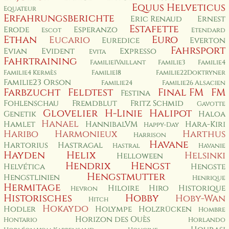
Equus Helveticus
Equateur
Erfahrungsberichte
Eric Renaud
Ernest
Estafette
Erode
Esperanzo
Escot
Etendard
Ethan
Euro
Eucario
Euredice
Everton
Fahrsport
Evian
Evident
Expresso
Evita
Fahrtraining
Familie1Vaillant
Familie3
Familie4
Familie4 Kermès
Familie18
Familie22Doktryner
Familie23 Orson
Familie24
Familie26 Alsacien
Farbzucht
Feldtest
Final FM
FM
Festina
Fohlenschau
Fremdblut
Fritz Schmid
Gavotte
Glovelier
H-Linie
Halipot
Genetik
Haloa
Hanael
Hamlet
HannibalVM
Hara-Kiri
Happy-Day
Haribo
Harmonieux
Harthus
Harrison
Havane
Hartorius
Hastragal
Hastral
Havanie
Hayden
Helix
Helsinki
Helloween
Hendrix
Hengst
Helvética
Hengste
Hengstmutter
Hengstlinien
Henrique
Hermitage
Hiloire
Hiro
Historique
Hevron
Historisches
Hobby
Hoby-Wan
Hitch
Hokaydo
Hodler
Holympe
Holzrücken
Hombre
Horizon des Ouès
Hontario
Horlando