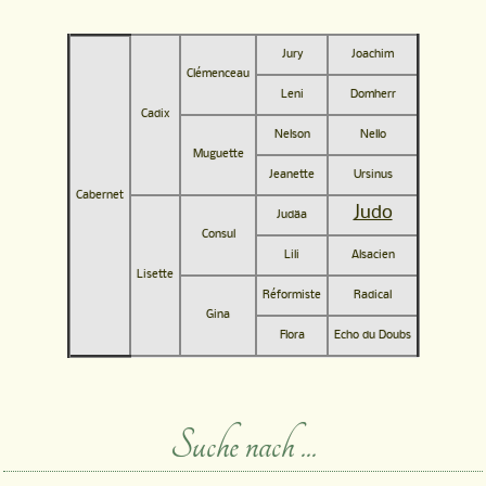
Jury
Joachim
Clémenceau
Leni
Domherr
Cadix
Nelson
Nello
Muguette
Jeanette
Ursinus
Cabernet
Judo
Judäa
Consul
Lili
Alsacien
Lisette
Réformiste
Radical
Gina
Flora
Echo du Doubs
Suche nach ...