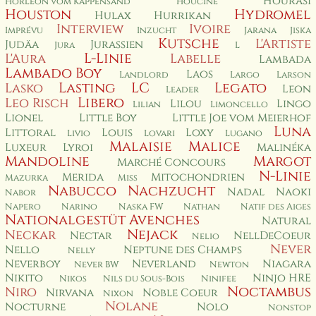
Hourasi
Horléon vom Kappensand
Houcine
Houston
Hydromel
Hulax
Hurrikan
Interview
Ivoire
Imprévu
Inzucht
Jarana
Jiska
Kutsche
L'Artiste
Judäa
Jurassien
Jura
L
L-Linie
L'Aura
Labelle
Lambada
Lambado Boy
Laos
Landlord
Largo
Larson
Lasting
LC
Legato
Lasko
Leon
Leader
Libero
Leo Risch
Lilou
Lingo
Lilian
Limoncello
Lionel
Little Boy
Little Joe vom Meierhof
Luna
Littoral
Louis
Loxy
Livio
Lovari
Lugano
Malaisie
Malice
Luxeur
Lyroi
Malinéka
Mandoline
Margot
Marché Concours
N-Linie
Merida
Mitochondrien
Mazurka
Miss
Nabucco
Nachzucht
Nadal
Naoki
Nabor
Napero
Narino
Naska FW
Nathan
Natif des Aiges
Nationalgestüt Avenches
Natural
Nejack
Neckar
Nectar
NellDeCoeur
Nelio
Never
Nello
Neptune des Champs
Nelly
Neverboy
Neverland
Niagara
Never BW
Newton
Nikito
Ninjo HRE
Nikos
Nils du Sous-Bois
Ninifee
Noctambus
Niro
Nirvana
Noble Coeur
Nixon
Nolane
Nocturne
Nolo
Nonstop