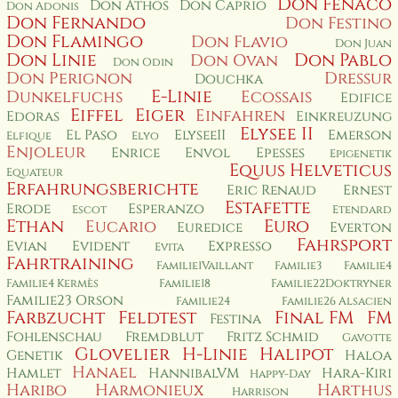
Don Fenaco
Don Athos
Don Caprio
Don Adonis
Don Fernando
Don Festino
Don Flamingo
Don Flavio
Don Juan
Don Linie
Don Pablo
Don Ovan
Don Odin
Don Perignon
Dressur
Douchka
E-Linie
Dunkelfuchs
Ecossais
Edifice
Eiffel
Eiger
Einfahren
Edoras
Einkreuzung
Elysee II
El Paso
ElyseeII
Emerson
Elfique
Elyo
Enjoleur
Enrice
Envol
Epesses
Epigenetik
Equus Helveticus
Equateur
Erfahrungsberichte
Eric Renaud
Ernest
Estafette
Erode
Esperanzo
Escot
Etendard
Ethan
Euro
Eucario
Euredice
Everton
Fahrsport
Evian
Evident
Expresso
Evita
Fahrtraining
Familie1Vaillant
Familie3
Familie4
Familie4 Kermès
Familie18
Familie22Doktryner
Familie23 Orson
Familie24
Familie26 Alsacien
Farbzucht
Feldtest
Final FM
FM
Festina
Fohlenschau
Fremdblut
Fritz Schmid
Gavotte
Glovelier
H-Linie
Halipot
Genetik
Haloa
Hanael
Hamlet
HannibalVM
Hara-Kiri
Happy-Day
Haribo
Harmonieux
Harthus
Harrison