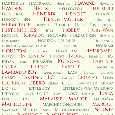
Havane
Hartorius
Hastragal
Hastral
Havanie
Hayden
Helix
Helsinki
Helloween
Hendrix
Hengst
Helvética
Hengste
Hengstmutter
Hengstlinien
Henrique
Hermitage
Hiloire
Hiro
Historique
Hevron
Historisches
Hobby
Hoby-Wan
Hitch
Hokaydo
Hodler
Holympe
Holzrücken
Hombre
Horizon des Ouès
Hontario
Horlando
Hourasi
Horléon vom Kappensand
Houcine
Houston
Hydromel
Hulax
Hurrikan
Interview
Ivoire
Imprévu
Inzucht
Jarana
Jiska
Kutsche
L'Artiste
Judäa
Jurassien
Jura
L
L-Linie
L'Aura
Labelle
Lambada
Lambado Boy
Laos
Landlord
Largo
Larson
Lasting
LC
Legato
Lasko
Leon
Leader
Libero
Leo Risch
Lilou
Lingo
Lilian
Limoncello
Lionel
Little Boy
Little Joe vom Meierhof
Luna
Littoral
Louis
Loxy
Livio
Lovari
Lugano
Malaisie
Malice
Luxeur
Lyroi
Malinéka
Mandoline
Margot
Marché Concours
N-Linie
Merida
Mitochondrien
Mazurka
Miss