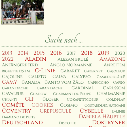
Suche nach ...
2015
2016
2018
2019
2013
2014
2017
2020
Aladin
2022
Amazone
Alezan brulé
Anfängerpferd
Anglo Normanne
Anreiten
C-Linie
Cabaret
Bichette 125 FM
Cabernet
Cajoleur
Cajoline
Calisto
Calva
Calypso
CamedodlSteF
Camy
Canada
Canto vom Zälg
Capriccho
Capéo
Cardinal
Carlsson
Caran d'Ache
Caran d'Ache
Cavaleur
Chaumanne
Chadow
Charmant du Peupé
CLF
Closer
Chianti
CokaPetitcoeur
Coldplay
Cométe
Cookies
Cosimo
CostardDeChatigani
Coventry
Cybelle
Crepuscule
D-Linie
Daniela Häuptle
Damiano de Puits
Deutschland
Doktryner
Discotte