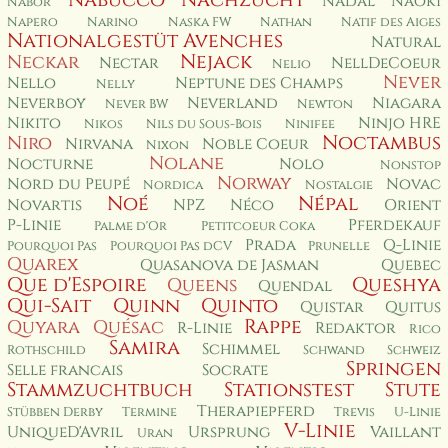
Nabucco
Nachzucht
Nadal
Naoki
Nabor
Napero
Narino
Naska FW
Nathan
Natif des Aiges
Nationalgestüt Avenches
Natural
Nejack
Neckar
Nectar
NellDeCoeur
Nelio
Never
Nello
Neptune des Champs
Nelly
Neverboy
Neverland
Niagara
Never BW
Newton
Nikito
Ninjo HRE
Nikos
Nils du Sous-Bois
Ninifee
Noctambus
Niro
Nirvana
Noble Coeur
Nixon
Nolane
Nocturne
Nolo
Nonstop
Norway
Nord du Peupé
Novac
Nordica
Nostalgie
Noé
Népal
Novartis
NPZ
Néco
Orient
P-Linie
Pferdekauf
Palme d'Or
Petitcoeur Coka
Prada
Q-Linie
Pourquoi Pas
Pourquoi Pas dCV
Prunelle
Quarex
Quasanova de Jasman
Quebec
Que d'Espoire
Queshya
Queens
Quendal
Qui-Sait
Quinn
Quinto
Quistar
Quitus
Rappe
Quyara
Quésac
R-Linie
Redaktor
Rico
Samira
Schimmel
Rothschild
Schwand
Schweiz
Springen
Selle francais
Socrate
Stammzuchtbuch
Stationstest
Stute
Therapiepferd
Stübben Derby
Termine
Trevis
U-Linie
V-Linie
UniqueD'Avril
Ursprung
Vaillant
Uran