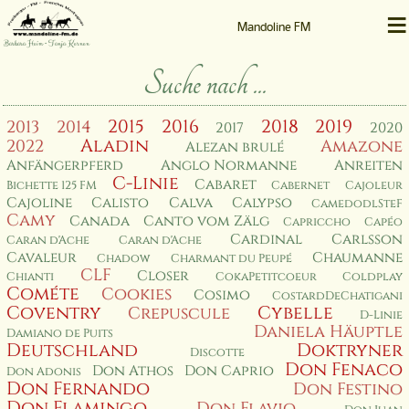
≡
Mandoline FM
Barbara Heim • Tanja Kernen
Suche nach ...
2015
2016
2018
2019
2013
2014
2017
2020
Aladin
2022
Amazone
Alezan brulé
Anfängerpferd
Anglo Normanne
Anreiten
C-Linie
Cabaret
Bichette 125 FM
Cabernet
Cajoleur
Cajoline
Calisto
Calva
Calypso
CamedodlSteF
Camy
Canada
Canto vom Zälg
Capriccho
Capéo
Cardinal
Carlsson
Caran d'Ache
Caran d'Ache
Cavaleur
Chaumanne
Chadow
Charmant du Peupé
CLF
Closer
Chianti
CokaPetitcoeur
Coldplay
Cométe
Cookies
Cosimo
CostardDeChatigani
Coventry
Cybelle
Crepuscule
D-Linie
Daniela Häuptle
Damiano de Puits
Deutschland
Doktryner
Discotte
Don Fenaco
Don Athos
Don Caprio
Don Adonis
Don Fernando
Don Festino
Don Flamingo
Don Flavio