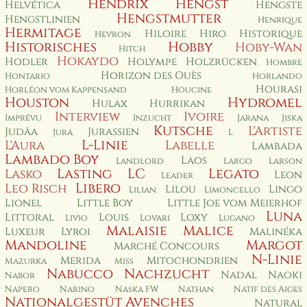
Hendrix
Hengst
Helvética
Hengste
Hengstmutter
Hengstlinien
Henrique
Hermitage
Hiloire
Hiro
Historique
Hevron
Historisches
Hobby
Hoby-Wan
Hitch
Hokaydo
Hodler
Holympe
Holzrücken
Hombre
Horizon des Ouès
Hontario
Horlando
Hourasi
Horléon vom Kappensand
Houcine
Houston
Hydromel
Hulax
Hurrikan
Interview
Ivoire
Imprévu
Inzucht
Jarana
Jiska
Kutsche
L'Artiste
Judäa
Jurassien
Jura
L
L-Linie
L'Aura
Labelle
Lambada
Lambado Boy
Laos
Landlord
Largo
Larson
Lasting
LC
Legato
Lasko
Leon
Leader
Libero
Leo Risch
Lilou
Lingo
Lilian
Limoncello
Lionel
Little Boy
Little Joe vom Meierhof
Luna
Littoral
Louis
Loxy
Livio
Lovari
Lugano
Malaisie
Malice
Luxeur
Lyroi
Malinéka
Mandoline
Margot
Marché Concours
N-Linie
Merida
Mitochondrien
Mazurka
Miss
Nabucco
Nachzucht
Nadal
Naoki
Nabor
Napero
Narino
Naska FW
Nathan
Natif des Aiges
Nationalgestüt Avenches
Natural