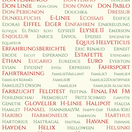
Don Juan
Don Linie
Don Pablo
Don Ovan
Don Odin
Don Perignon
Dressur
Douchka
E-Linie
Dunkelfuchs
Ecossais
Edifice
Eiffel
Eiger
Einfahren
Edoras
Einkreuzung
Elysee II
El Paso
ElyseeII
Emerson
Elfique
Elyo
Enjoleur
Enrice
Envol
Epesses
Epigenetik
Equus Helveticus
Equateur
Erfahrungsberichte
Eric Renaud
Ernest
Estafette
Erode
Esperanzo
Escot
Etendard
Ethan
Euro
Eucario
Euredice
Everton
Fahrsport
Evian
Evident
Expresso
Evita
Fahrtraining
Familie1Vaillant
Familie3
Familie4
Familie4 Kermès
Familie18
Familie22Doktryner
Familie23 Orson
Familie24
Familie26 Alsacien
Farbzucht
Feldtest
Final FM
FM
Festina
Fohlenschau
Fremdblut
Fritz Schmid
Gavotte
Glovelier
H-Linie
Halipot
Genetik
Haloa
Hanael
Hamlet
HannibalVM
Hara-Kiri
Happy-Day
Haribo
Harmonieux
Harthus
Harrison
Havane
Hartorius
Hastragal
Hastral
Havanie
Hayden
Helix
Helsinki
Helloween