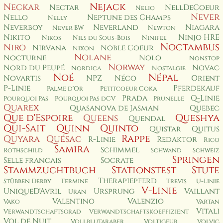
Nejack
Neckar
Nectar
NellDeCoeur
Nelio
Never
Nello
Neptune des Champs
Nelly
Neverboy
Neverland
Niagara
Never BW
Newton
Nikito
Ninjo HRE
Nikos
Nils du Sous-Bois
Ninifee
Noctambus
Niro
Nirvana
Noble Coeur
Nixon
Nolane
Nocturne
Nolo
Nonstop
Norway
Nord du Peupé
Novac
Nordica
Nostalgie
Noé
Népal
Novartis
NPZ
Néco
Orient
P-Linie
Pferdekauf
Palme d'Or
Petitcoeur Coka
Prada
Q-Linie
Pourquoi Pas
Pourquoi Pas dCV
Prunelle
Quarex
Quasanova de Jasman
Quebec
Que d'Espoire
Queshya
Queens
Quendal
Qui-Sait
Quinn
Quinto
Quistar
Quitus
Rappe
Quyara
Quésac
R-Linie
Redaktor
Rico
Samira
Schimmel
Rothschild
Schwand
Schweiz
Springen
Selle francais
Socrate
Stammzuchtbuch
Stationstest
Stute
Therapiepferd
Stübben Derby
Termine
Trevis
U-Linie
V-Linie
UniqueD'Avril
Ursprung
Vaillant
Uran
Valentino
Valenzio
Vako
Vartan
Vitali
Verwandtschaftsgrad
Verwandtschaftskoeffizient
Vol de Nuit
Vollblutaraber
Voltigeur
Volvic