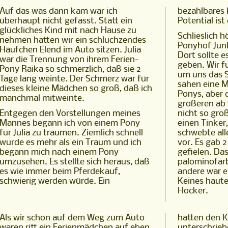
Auf das was dann kam war ich
bezahlbares 
überhaupt nicht gefasst. Statt ein
Potential ist
glückliches Kind mit nach Hause zu
Schlieslich 
nehmen hatten wir ein schluchzendes
Ponyhof Jun
Häufchen Elend im Auto sitzen. Julia
Dort sollte e
war die Trennung von ihrem Ferien-
geben. Wir fu
Pony Raika so schmerzlich, daß sie 2
um uns das 
Tage lang weinte. Der Schmerz war für
sahen eine M
dieses kleine Mädchen so groß, daß ich
Ponys, aber 
manchmal mitweinte.
größeren ab
Entgegen den Vorstellungen meines
nicht so gro
Mannes begann ich von einem Pony
einen Tinker
für Julia zu träumen. Ziemlich schnell
schwebte all
wurde es mehr als ein Traum und ich
vor. Es gab 2
begann mich nach einem Pony
gefielen. Das
umzusehen. Es stellte sich heraus, daß
palominofar
es wie immer beim Pferdekauf,
andere war e
schwierig werden würde. Ein
Keines haut
Hocker.
Als wir schon auf dem Weg zum Auto
hatten den Kaufvertrag
waren ritt ein Ferienmädchen auf eben
unterschrieben und einem