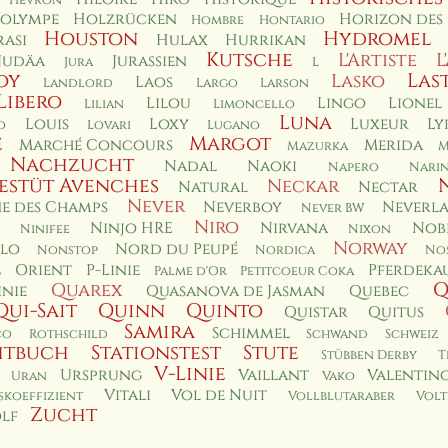
Hevron
olympe
Holzrücken
Horizon des
Hombre
Hontario
Houston
Hydromel
asi
Hulax
Hurrikan
Kutsche
L'Artiste
L
Judäa
Jurassien
Jura
L
oy
Las
Lasko
Laos
Landlord
Largo
Larson
Libero
Lilou
Lingo
Lionel
Lilian
Limoncello
Luna
Louis
Loxy
Luxeur
Ly
o
Lovari
Lugano
e
Margot
Marché Concours
Merida
Mazurka
M
Nachzucht
Nadal
Naoki
Napero
Nari
estüt Avenches
Neckar
Natural
Nectar
Never
e des Champs
Neverboy
Neverl
Never BW
Niro
Ninjo HRE
Nirvana
Nob
Ninifee
Nixon
Norway
lo
Nord du Peupé
Nonstop
Nordica
Nos
l
Orient
P-Linie
Pferdeka
Palme d'Or
Petitcoeur Coka
Q
Quarex
inie
Quasanova de Jasman
Quebec
Qui-Sait
Quinn
Quinto
Quistar
Quitus
Samira
Schimmel
co
Rothschild
Schwand
Schweiz
htbuch
Stationstest
Stute
Stübben Derby
T
V-Linie
Ursprung
Vaillant
Valentin
Uran
Vako
Vitali
Vol de Nuit
koeffizient
Vollblutaraber
Volt
Zucht
lf