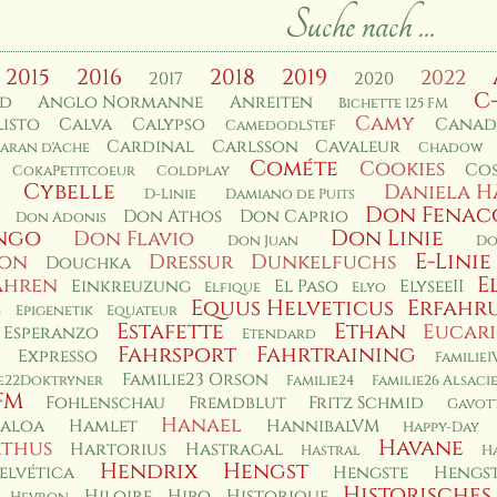
Suche nach ...
2015
2016
2018
2019
2022
2017
2020
C
rd
Anglo Normanne
Anreiten
Bichette 125 FM
Camy
isto
Calva
Calypso
Canad
CamedodlSteF
Cardinal
Carlsson
Cavaleur
aran d'Ache
Chadow
Cométe
Cookies
Co
CokaPetitcoeur
Coldplay
Cybelle
Daniela H
D-Linie
Damiano de Puits
Don Fenac
Don Athos
Don Caprio
Don Adonis
ngo
Don Linie
Don Flavio
Don Juan
Do
E-Linie
non
Dressur
Dunkelfuchs
Douchka
E
ahren
Einkreuzung
El Paso
ElyseeII
Elfique
Elyo
Equus Helveticus
Erfahr
s
Epigenetik
Equateur
Estafette
Ethan
Eucar
Esperanzo
Etendard
Fahrsport
Fahrtraining
Expresso
Familie1
Familie23 Orson
ie22Doktryner
Familie24
Familie26 Alsaci
FM
Fohlenschau
Fremdblut
Fritz Schmid
Gavot
Hanael
aloa
Hamlet
HannibalVM
Happy-Day
Havane
thus
Hartorius
Hastragal
Hastral
H
Hendrix
Hengst
elvética
Hengste
Hengst
Historisches
Hiloire
Hiro
Historique