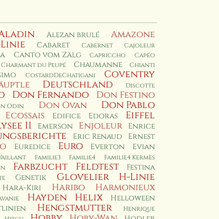
Aladin
Amazone
Alezan brulé
-Linie
Cabaret
Cabernet
Cajoleur
a
Canto vom Zälg
Capriccho
Capéo
Chaumanne
Charmant du Peupé
Chianti
Coventry
simo
CostardDeChatigani
Deutschland
äuptle
Discotte
o
Don Fernando
Don Festino
Don Pablo
Don Ovan
n Odin
Eiffel
Ecossais
Edifice
Edoras
lysee II
Enjoleur
Emerson
Enrice
ungsberichte
Eric Renaud
Ernest
Euro
io
Euredice
Everton
Evian
Vaillant
Familie3
Familie4
Familie4 Kermès
Farbzucht
Feldtest
Festina
en
Glovelier
H-Linie
Genetik
te
Haribo
Harmonieux
Hara-Kiri
Hayden
Helix
Helloween
avanie
Hengstmutter
linien
Henrique
Hobby
Hoby-Wan
Hodler