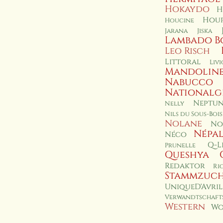
Hokaydo
H
Hour
Houcine
Jarana
Jiska
Lambado B
Leo Risch
Littoral
Livi
Mandolin
Nabucco
Nationalg
Neptun
Nelly
Nils du Sous-Bois
Nolane
No
Népa
Néco
Q-L
Prunelle
Queshya
Redaktor
Ri
Stammzuc
UniqueD'Avril
Verwandtschafts
Western
Wo