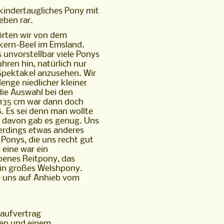
kindertaugliches Pony mit
 eben rar.
hörten wir von dem
kern-Beel im Emsland.
s unvorstellbar viele Ponys
hren hin, natürlich nur
Spektakel anzusehen. Wir
enge niedlicher kleiner
die Auswahl bei den
 135 cm war dann doch
ß. Es sei denn man wollte
, davon gab es genug. Uns
erdings etwas anderes
 Ponys, die uns recht gut
 eine war ein
benes Reitpony, das
in großes Welshpony.
e uns auf Anhieb vom