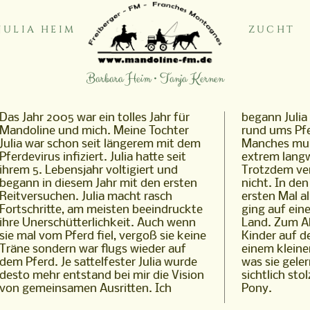
JULIA HEIM
ZUCHT
Barbara Heim • Tanja Kernen
Das Jahr 2005 war ein tolles Jahr für
begann Julia zu allen möglichen Events
Mandoline und mich. Meine Tochter
rund ums Pferd mitzunehmen.
Julia war schon seit längerem mit dem
Manches muß für eine siebenjährige
Pferdevirus infiziert. Julia hatte seit
extrem langweilig gewesen sein.
ihrem 5. Lebensjahr voltigiert und
Trotzdem verflog Julias Interesse
begann in diesem Jahr mit den ersten
nicht. In den Osterferien fuhr Julia zum
Reitversuchen. Julia macht rasch
ersten Mal alleine in Reiterferien. Es
Fortschritte, am meisten beeindruckte
ging auf einen Isihof im Bergischen
ihre Unerschütterlichkeit. Auch wenn
Land. Zum Abschluß konnten die
sie mal vom Pferd fiel, vergoß sie keine
Kinder auf dem Hof ihren Eltern in
Träne sondern war flugs wieder auf
einem kleinen Schauprogramm zeigen
dem Pferd. Je sattelfester Julia wurde
was sie gelernt hatten. Julia war
desto mehr entstand bei mir die Vision
sichtlich stolz und glücklich mit "ihrem"
von gemeinsamen Ausritten. Ich
Pony.