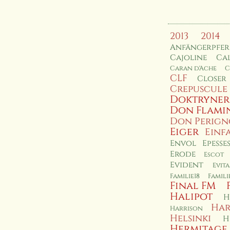
2013
2014
Anfängerpfe
Cajoline
Cal
Caran d'Ache
C
CLF
Closer
Crepuscule
Doktryner
Don Flami
Don Perig
Eiger
Einf
Envol
Epesse
Erode
Escot
Evident
Evita
Familie18
Famil
Final FM
Halipot
H
Har
Harrison
Helsinki
H
Hermitage