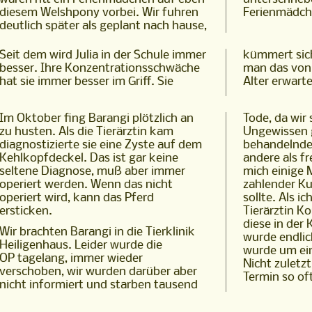
diesem Welshpony vorbei. Wir fuhren
Ferienmädch
deutlich später als geplant nach hause,
Seit dem wird Julia in der Schule immer
kümmert sich besser um Barangi als
besser. Ihre Konzentrationsschwäche
man das von einem Mädchen in ihrem
hat sie immer besser im Griff. Sie
Alter erwart
Im Oktober fing Barangi plötzlich an
Tode, da wir 
zu husten. Als die Tierärztin kam
Ungewissen 
diagnostizierte sie eine Zyste auf dem
behandelnde 
Kehlkopfdeckel. Das ist gar keine
andere als fr
seltene Diagnose, muß aber immer
mich einige 
operiert werden. Wenn das nicht
zahlender Ku
operiert wird, kann das Pferd
sollte. Als ic
ersticken.
Tierärztin 
diese in der 
Wir brachten Barangi in die Tierklinik
wurde endlic
Heiligenhaus. Leider wurde die
wurde um ein
OP tagelang, immer wieder
Nicht zuletz
verschoben, wir wurden darüber aber
Termin so of
nicht informiert und starben tausend