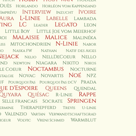
Hitch
 Ouès
Horlando
Horléon vom Kappensand
Interview
Ivoire
Imprévu
Inzucht
L-Linie
'Aura
Labelle
Lambada
ting
LC
Legato
Leon
Leader
Little Boy
Little Joe vom Meierhof
Malaisie
Malice
roi
Malinéka
N-Linie
Mitochondrien
iss
Nabor
no
Naska FW
Nathan
Natif des Aiges
Nejack
NellDeCoeur
Nello
Nelio
and
Niagara
Nikito
Newton
Nikos
Noctambus
le Coeur
Nocturne
Noé
Novac
Novartis
NPZ
talgie
uf
Prada
Pourquoi Pas
Pourquoi Pas dCV
ue d'Espoire
Queens
Quendal
Rappe
Quyara
Quésac
R-Linie
Springen
Selle francais
Socrate
Therapiepferd
ermine
Trevis
U-Linie
o
Valenzio
Vartan
Verwandtschaftsgrad
Warmblut
igeur
Volvic
Vreni Schmid