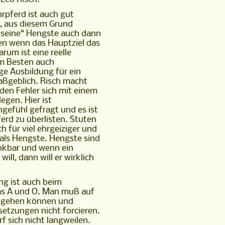
hrpferd ist auch gut
t, aus diesem Grund
„seine“ Hengste auch dann
ten wenn das Hauptziel das
arum ist eine reelle
 am Besten auch
e Ausbildung für ein
aßgeblich. Risch macht
 den Fehler sich mit einem
egen. Hier ist
ngefühl gefragt und es ist
ferd zu überlisten. Stuten
ch für viel ehrgeiziger und
r als Hengste. Hengste sind
enkbar und wenn ein
will, dann will er wirklich
ng ist auch beim
as A und O. Man muß auf
ingehen können und
etzungen nicht forcieren.
f sich nicht langweilen.