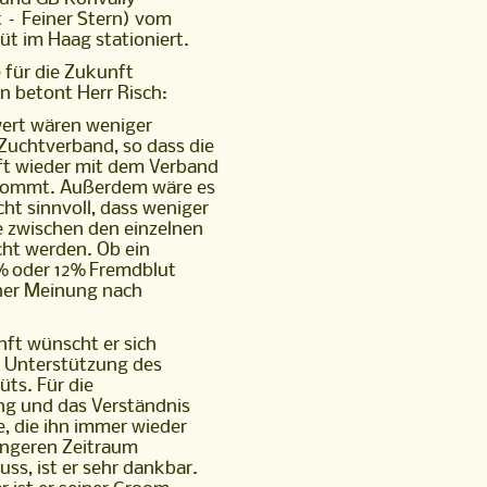
 – Feiner Stern) vom
üt im Haag stationiert.
für die Zukunft
 betont Herr Risch:
rt wären weniger
Zuchtverband, so dass die
ft wieder mit dem Verband
 kommt. Außerdem wäre es
cht sinnvoll, dass weniger
 zwischen den einzelnen
ht werden. Ob ein
% oder 12% Fremdblut
einer Meinung nach
nft wünscht er sich
e Unterstützung des
üts. Für die
ng und das Verständnis
e, die ihn immer wieder
ängeren Zeitraum
ss, ist er sehr dankbar.