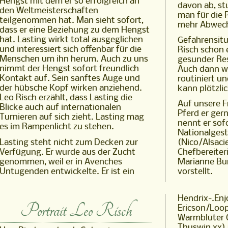
Hengst mit dem er so erfolgreich an
davon ab, st
den Weltmeisterschaften
man für die 
teilgenommen hat. Man sieht sofort,
mehr Abwech
dass er eine Beziehung zu dem Hengst
hat. Lasting wirkt total ausgeglichen
Gefahrensitu
und interessiert sich offenbar für die
Risch schon e
Menschen um ihn herum. Auch zu uns
gesunder Re
nimmt der Hengst sofort freundlich
Auch dann we
Kontakt auf. Sein sanftes Auge und
routiniert un
der hübsche Kopf wirken anziehend.
kann plötzli
Leo Risch erzählt, dass Lasting die
Auf unsere F
Blicke auch auf internationalen
Pferd er ger
Turnieren auf sich zieht. Lasting mag
nennt er sof
es im Rampenlicht zu stehen.
Nationalges
Lasting steht nicht zum Decken zur
(Nico/Alsacie
Verfügung. Er wurde aus der Zucht
Chefbereiter
genommen, weil er in Avenches
Marianne Bur
Untugenden entwickelte. Er ist ein
vorstellt.
Hendrix-.Enj
Portrait Leo Risch
Ericson/Loop
Warmblüter C
Thuswin xx)