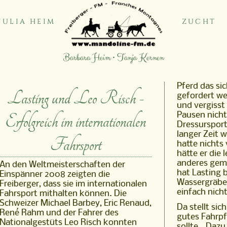
JULIA HEIM
ZUCHT
Barbara Heim • Tanja Kernen
Pferd das sic
Lasting und Leo Risch -
gefordert wer
und vergisst
Erfolgreich im internationalen
Pausen nicht
Dressursport
langer Zeit 
Fahrsport
hatte nichts
hätte er die 
anderes gema
An den Weltmeisterschaften der
hat Lasting 
Einspänner 2008 zeigten die
Wassergräben
Freiberger, dass sie im internationalen
einfach nich
Fahrsport mithalten können. Die
Schweizer Michael Barbey, Eric Renaud,
Da stellt sic
René Rahm und der Fahrer des
gutes Fahrpf
Nationalgestüts Leo Risch konnten
sollte...Dazu