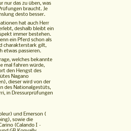
ur nur das zu üben, was
Prüfungen braucht. Je
slung desto besser.
ationen hat auch Herr
rlebt, deshalb bleibt ein
spekt immer bestehen.
nn ein Pferd schon als
d charakterstark gilt,
ch etwas passieren.
rage, welches bekannte
ne mal fahren würde,
ort den Hengst des
tütes Nagano
n), dieser wird von der
in des Nationalgestüts,
ri, in Dressurprüfungen
oleur) und Emerson (
ing), sowie die
arino (Calando I –
 und GB Konvally