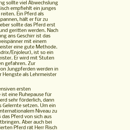
ng sollte viel Abwechslung
Risch empfiehlt ein junges
 reiten. Ein Pferd als
pannen, hält er für zu
ieber sollte das Pferd erst
 und geritten werden. Nach
g ans Geschirr ist das
weispänner mit einem
ister eine gute Methode.
rix/Enjoleur), ist so ein
ister. Er wird mit Stuten
n gefahren. Zur
von Jungpferden werden in
 Hengste als Lehrmeister
ensiven ersten
 ist eine Ruhepause für
erd sehr förderlich, dann
s Gelernte setzen. Um ein
 internationalem Niveau zu
 das Pferd von sich aus
itbringen. Aber auch bei
erten Pferd rät Herr Risch