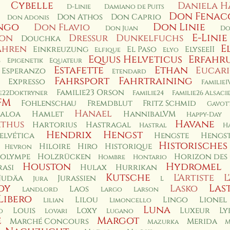
Cybelle
Daniela H
D-Linie
Damiano de Puits
Don Fenac
Don Athos
Don Caprio
Don Adonis
ngo
Don Linie
Don Flavio
Don Juan
Do
E-Linie
non
Dressur
Dunkelfuchs
Douchka
E
ahren
Einkreuzung
El Paso
ElyseeII
Elfique
Elyo
Equus Helveticus
Erfahr
s
Epigenetik
Equateur
Estafette
Ethan
Eucar
Esperanzo
Etendard
Fahrsport
Fahrtraining
Expresso
Familie1
Familie23 Orson
ie22Doktryner
Familie24
Familie26 Alsaci
FM
Fohlenschau
Fremdblut
Fritz Schmid
Gavot
Hanael
aloa
Hamlet
HannibalVM
Happy-Day
Havane
thus
Hartorius
Hastragal
Hastral
H
Hendrix
Hengst
elvética
Hengste
Hengst
Historisches
Hiloire
Hiro
Historique
Hevron
olympe
Holzrücken
Horizon des
Hombre
Hontario
Houston
Hydromel
asi
Hulax
Hurrikan
Kutsche
L'Artiste
L
Judäa
Jurassien
Jura
L
oy
Las
Lasko
Laos
Landlord
Largo
Larson
Libero
Lilou
Lingo
Lionel
Lilian
Limoncello
Luna
Louis
Loxy
Luxeur
Ly
o
Lovari
Lugano
e
Margot
Marché Concours
Merida
Mazurka
M