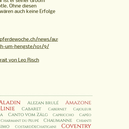
 ist er seiner Groom
tle. Ohne diesen
wären auch keine Erfolge
pferdewoche.ch/news/ausgaben/alles-
ch-um-hengste/101/9/
rait von Leo Risch
Aladin
Amazone
Alezan brulé
-Linie
Cabaret
Cabernet
Cajoleur
a
Canto vom Zälg
Capriccho
Capéo
Chaumanne
Charmant du Peupé
Chianti
Coventry
simo
CostardDeChatigani