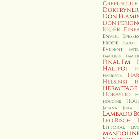
Crepuscule
Doktryner
Don Flami
Don Perig
Eiger
Einf
Envol
Epesse
Erode
Escot
Evident
Evita
Familie18
Famil
Final FM
Halipot
H
Har
Harrison
Helsinki
H
Hermitage
Hokaydo
H
Hour
Houcine
Jarana
Jiska
Lambado B
Leo Risch
Littoral
Livi
Mandolin