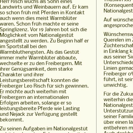
Herr Risch wuchs als Sohn eines
(Konsequent
Landwirts und Weinbauern auf. Er kam
Nationalgest
so schon früh mit Pferden in Kontakt
auch wenn dies meist Warmblüter
Auf wünsche 
waren. Schon früh machte er seine
angesprochen
Springlizenz. Vor 19 Jahren bot sich die
Wünschenswe
Möglichkeit vom Nationalgestüt
Querelen im 
angestellt zu werden. Zu Beginn half er
Züchterscha
im Sportstall bei den
in Einklang
Warmbluthengsten. Als das Gestüt
aus seiner Si
immer mehr Warmblüter abbaute,
Unterschiede
wechselte er zu den Freibergern. Mit
Linien gemac
ihrer Genügsamkeit, dem starke
Freiberger 0
Charakter und ihrer
führt, ist s
Leistungsbereitschaft konnten die
unwichtig.
Freiberger Leo Risch für sich gewinnen.
Er möchte auch weiterhin mit
Für die Zuku
Freibergern an internationalen
weiterhin di
Erfolgen arbeiten, solange er so
Nationalgest
leistungsbereite Pferde wie Lasting
Unterstützu
und Nejack zur Verfügung gestellt
seiner Famili
bekommt.
über einen l
entbehren mu
Zu seinen Aufgaben im Nationalgestüt