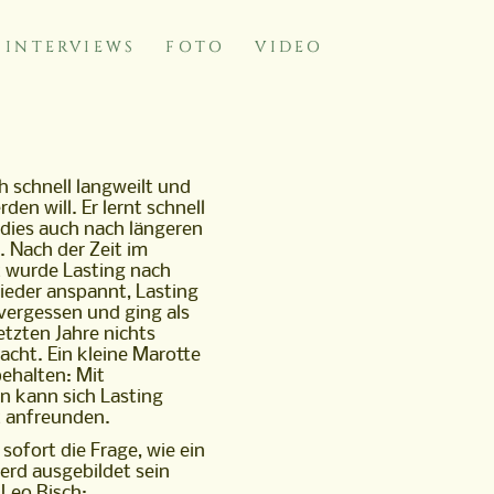
INTERVIEWS
FOTO
VIDEO
h schnell langweilt und
den will. Er lernt schnell
 dies auch nach längeren
. Nach der Zeit im
 wurde Lasting nach
wieder anspannt, Lasting
 vergessen und ging als
letzten Jahre nichts
cht. Ein kleine Marotte
behalten: Mit
 kann sich Lasting
t anfreunden.
h sofort die Frage, wie ein
erd ausgebildet sein
 Leo Risch: