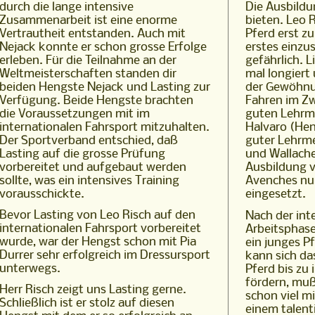
durch die lange intensive
Die Ausbildu
Zusammenarbeit ist eine enorme
bieten. Leo 
Vertrautheit entstanden. Auch mit
Pferd erst zu
Nejack konnte er schon grosse Erfolge
erstes einzus
erleben. Für die Teilnahme an der
gefährlich. L
Weltmeisterschaften standen dir
mal longiert
beiden Hengste Nejack und Lasting zur
der Gewöhnun
Verfügung. Beide Hengste brachten
Fahren im Z
die Voraussetzungen mit im
guten Lehrme
internationalen Fahrsport mitzuhalten.
Halvaro (Hend
Der Sportverband entschied, daß
guter Lehrme
Lasting auf die grosse Prüfung
und Wallache
vorbereitet und aufgebaut werden
Ausbildung 
sollte, was ein intensives Training
Avenches nur
vorausschickte.
eingesetzt.
Bevor Lasting von Leo Risch auf den
Nach der int
internationalen Fahrsport vorbereitet
Arbeitsphase
wurde, war der Hengst schon mit Pia
ein junges Pf
Durrer sehr erfolgreich im Dressursport
kann sich da
unterwegs.
Pferd bis zu
fördern, muß
Herr Risch zeigt uns Lasting gerne.
schon viel m
Schließlich ist er stolz auf diesen
einem talenti