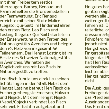
mit ihren Freibergern restlos
überzeugen. Barbey, Renaud und
Ein gutes Fa
Rahm erhielten die Bronzemedaille in
geritten sag
der Teamwertung. Eric Renaud
werden alle 
erreichte mit seiner Stute Malice
weiter gerit
(Legato, Qui-Sait) im Hindernisfahren
Fahren ist. D
den ersten Platz. Leo Risch und
reiterliche,
Lasting (Legato/ Qui-Sait) startete in
dressurmäßig
der Einzelwertung in den Farben des
Fahrpferd m
Nationalgestüts Avenches und belegte
jedoch nicht
den 19. Platz von insgesamt 66
Hengst anzul
Teilnehmern. Der Hengst Lasting ist im
Fingerspitze
Besitz des Schweizer Nationalgestüts
klüger das P
in Avenches. Wir hatten die
hält Herr Ris
Möglichkeit uns mit Leo Risch im
verlässliche
Nationalgestüt zu treffen.
leichter abl
Hengst nicht 
Leo Risch führte uns direkt zu seinen
nicht.
Schützlingen in den Stall. Nebst dem
Hengst Lasting betreut Herr Risch die
Die Ausbildu
Freibergrerhengste Emerson, Halvaro
Freiberger d
und Nejack. Mit dem Hengst Nejack
das Pferd e
(Nepal/Cojack) verbindet Leo Risch
Auseinanders
sehr viel. Er hat ihn aufgebaut und
Das Pferd dar