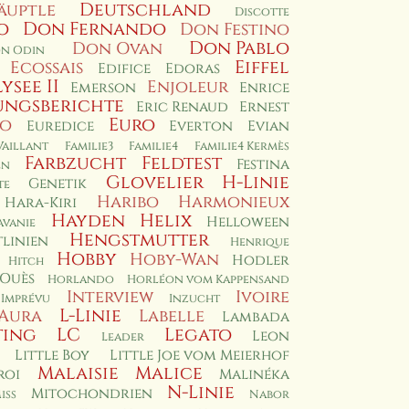
Deutschland
äuptle
Discotte
o
Don Fernando
Don Festino
Don Pablo
Don Ovan
n Odin
Eiffel
Ecossais
Edifice
Edoras
lysee II
Enjoleur
Emerson
Enrice
ungsberichte
Eric Renaud
Ernest
Euro
io
Euredice
Everton
Evian
Vaillant
Familie3
Familie4
Familie4 Kermès
Farbzucht
Feldtest
Festina
en
Glovelier
H-Linie
Genetik
te
Haribo
Harmonieux
Hara-Kiri
Hayden
Helix
Helloween
avanie
Hengstmutter
linien
Henrique
Hobby
Hoby-Wan
Hodler
Hitch
 Ouès
Horlando
Horléon vom Kappensand
Interview
Ivoire
Imprévu
Inzucht
L-Linie
'Aura
Labelle
Lambada
ting
LC
Legato
Leon
Leader
Little Boy
Little Joe vom Meierhof
Malaisie
Malice
roi
Malinéka
N-Linie
Mitochondrien
iss
Nabor