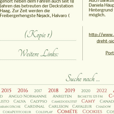
Auch dankbar
gehört neben dem Fahren auch seit 18
Daniela Häup
Jahren das betreuten der Deckstation
Hintergrund 
Haag. Zur Zeit werden die
möglich.
Freibergerhengste Nejack, Halvaro (
(Kopie 1)
http://www.
dreht-si
Weitere Links:
Port
Suche nach ...
2015
2016
2018
2019
2022
2017
2020
C
rd
Anglo Normanne
Anreiten
Bichette 125 FM
Camy
isto
Calva
Calypso
Canad
CamedodlSteF
Cardinal
Carlsson
Cavaleur
aran d'Ache
Chadow
Cométe
Cookies
Co
CokaPetitcoeur
Coldplay