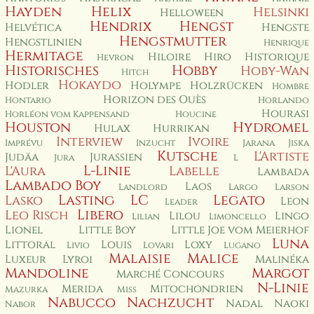
Hayden
Helix
Helsinki
Helloween
Hendrix
Hengst
Helvética
Hengste
Hengstmutter
Hengstlinien
Henrique
Hermitage
Hiloire
Hiro
Historique
Hevron
Historisches
Hobby
Hoby-Wan
Hitch
Hokaydo
Hodler
Holympe
Holzrücken
Hombre
Horizon des Ouès
Hontario
Horlando
Hourasi
Horléon vom Kappensand
Houcine
Houston
Hydromel
Hulax
Hurrikan
Interview
Ivoire
Imprévu
Inzucht
Jarana
Jiska
Kutsche
L'Artiste
Judäa
Jurassien
Jura
L
L-Linie
L'Aura
Labelle
Lambada
Lambado Boy
Laos
Landlord
Largo
Larson
Lasting
LC
Legato
Lasko
Leon
Leader
Libero
Leo Risch
Lilou
Lingo
Lilian
Limoncello
Lionel
Little Boy
Little Joe vom Meierhof
Luna
Littoral
Louis
Loxy
Livio
Lovari
Lugano
Malaisie
Malice
Luxeur
Lyroi
Malinéka
Mandoline
Margot
Marché Concours
N-Linie
Merida
Mitochondrien
Mazurka
Miss
Nabucco
Nachzucht
Nadal
Naoki
Nabor