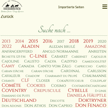
≡
Importierte Seiten
Barbara Heim • Tanja Kernen
Zurück
Suche nach ...
2015
2016
2018
2019
2013
2014
2017
2020
Aladin
2022
Amazone
Alezan brulé
Anfängerpferd
Anglo Normanne
Anreiten
C-Linie
Cabaret
Bichette 125 FM
Cabernet
Cajoleur
Cajoline
Calisto
Calva
Calypso
CamedodlSteF
Camy
Canada
Canto vom Zälg
Capriccho
Capéo
Cardinal
Carlsson
Caran d'Ache
Caran d'Ache
Cavaleur
Chaumanne
Chadow
Charmant du Peupé
CLF
Closer
Chianti
CokaPetitcoeur
Coldplay
Cométe
Cookies
Cosimo
CostardDeChatigani
Coventry
Cybelle
Crepuscule
D-Linie
Daniela Häuptle
Damiano de Puits
Deutschland
Doktryner
Discotte
Don Fenaco
Don Athos
Don Caprio
Don Adonis