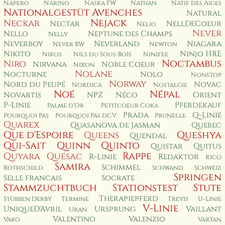
Napero
Narino
Naska FW
Nathan
Natif des Aiges
Nationalgestüt Avenches
Natural
Nejack
Neckar
Nectar
NellDeCoeur
Nelio
Never
Nello
Neptune des Champs
Nelly
Neverboy
Neverland
Niagara
Never BW
Newton
Nikito
Ninjo HRE
Nikos
Nils du Sous-Bois
Ninifee
Noctambus
Niro
Nirvana
Noble Coeur
Nixon
Nolane
Nocturne
Nolo
Nonstop
Norway
Nord du Peupé
Novac
Nordica
Nostalgie
Noé
Népal
Novartis
NPZ
Néco
Orient
P-Linie
Pferdekauf
Palme d'Or
Petitcoeur Coka
Prada
Q-Linie
Pourquoi Pas
Pourquoi Pas dCV
Prunelle
Quarex
Quasanova de Jasman
Quebec
Que d'Espoire
Queshya
Queens
Quendal
Qui-Sait
Quinn
Quinto
Quistar
Quitus
Rappe
Quyara
Quésac
R-Linie
Redaktor
Rico
Samira
Schimmel
Rothschild
Schwand
Schweiz
Springen
Selle francais
Socrate
Stammzuchtbuch
Stationstest
Stute
Therapiepferd
Stübben Derby
Termine
Trevis
U-Linie
V-Linie
UniqueD'Avril
Ursprung
Vaillant
Uran
Valentino
Valenzio
Vako
Vartan