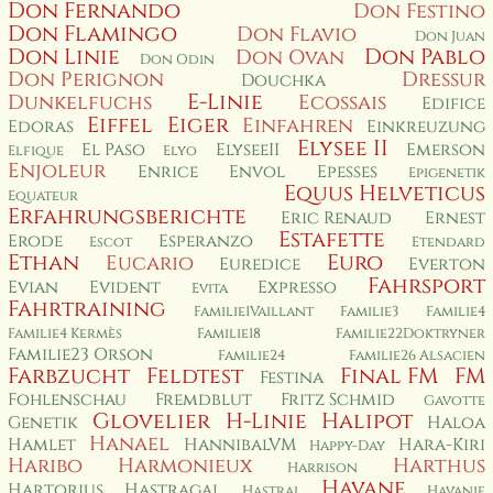
Don Fernando
Don Festino
Don Flamingo
Don Flavio
Don Juan
Don Linie
Don Pablo
Don Ovan
Don Odin
Don Perignon
Dressur
Douchka
E-Linie
Dunkelfuchs
Ecossais
Edifice
Eiffel
Eiger
Einfahren
Edoras
Einkreuzung
Elysee II
El Paso
ElyseeII
Emerson
Elfique
Elyo
Enjoleur
Enrice
Envol
Epesses
Epigenetik
Equus Helveticus
Equateur
Erfahrungsberichte
Eric Renaud
Ernest
Estafette
Erode
Esperanzo
Escot
Etendard
Ethan
Euro
Eucario
Euredice
Everton
Fahrsport
Evian
Evident
Expresso
Evita
Fahrtraining
Familie1Vaillant
Familie3
Familie4
Familie4 Kermès
Familie18
Familie22Doktryner
Familie23 Orson
Familie24
Familie26 Alsacien
Farbzucht
Feldtest
Final FM
FM
Festina
Fohlenschau
Fremdblut
Fritz Schmid
Gavotte
Glovelier
H-Linie
Halipot
Genetik
Haloa
Hanael
Hamlet
HannibalVM
Hara-Kiri
Happy-Day
Haribo
Harmonieux
Harthus
Harrison
Havane
Hartorius
Hastragal
Hastral
Havanie