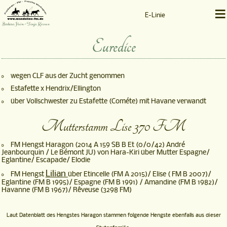
≡
E-Linie
Barbara Heim • Tanja Kernen
Euredice
wegen CLF aus der Zucht genommen
Estafette x Hendrix/Ellington
über Vollschwester zu Estafette (Cométe) mit Havane verwandt
Mutterstamm Lise 370 FM
FM Hengst Haragon (2014 A 159 SB B Et (0/0/42) André
Jeanbourquin / Le Bémont JU) von Hara-Kiri über Mutter Espagne/
Eglantine/ Escapade/ Elodie
Lilian
FM Hengst
über Etincelle (FM A 2015)/ Elise ( FM B 2007)/
Eglantine (FM B 1995)/ Espagne (FM B 1991) / Amandine (FM B 1982)/
Havanne (FM B 1967)/ Rêveuse (3298 FM)
Laut Datenblatt des Hengstes Haragon stammen folgende Hengste ebenfalls aus dieser