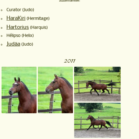
Stutenfamilie:
Curator (Judo)
HaraKiri
(Hermitage)
Hartorius
(Harquis)
Hélipso (Helix)
Judäa
(Judo)
2011