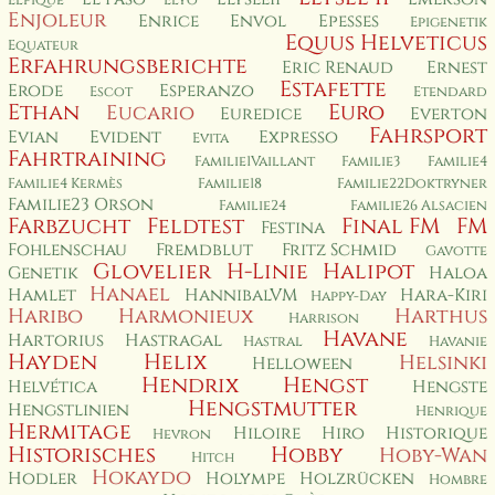
Elfique
Elyo
Enjoleur
Enrice
Envol
Epesses
Epigenetik
Equus Helveticus
Equateur
Erfahrungsberichte
Eric Renaud
Ernest
Estafette
Erode
Esperanzo
Escot
Etendard
Ethan
Euro
Eucario
Euredice
Everton
Fahrsport
Evian
Evident
Expresso
Evita
Fahrtraining
Familie1Vaillant
Familie3
Familie4
Familie4 Kermès
Familie18
Familie22Doktryner
Familie23 Orson
Familie24
Familie26 Alsacien
Farbzucht
Feldtest
Final FM
FM
Festina
Fohlenschau
Fremdblut
Fritz Schmid
Gavotte
Glovelier
H-Linie
Halipot
Genetik
Haloa
Hanael
Hamlet
HannibalVM
Hara-Kiri
Happy-Day
Haribo
Harmonieux
Harthus
Harrison
Havane
Hartorius
Hastragal
Hastral
Havanie
Hayden
Helix
Helsinki
Helloween
Hendrix
Hengst
Helvética
Hengste
Hengstmutter
Hengstlinien
Henrique
Hermitage
Hiloire
Hiro
Historique
Hevron
Historisches
Hobby
Hoby-Wan
Hitch
Hokaydo
Hodler
Holympe
Holzrücken
Hombre