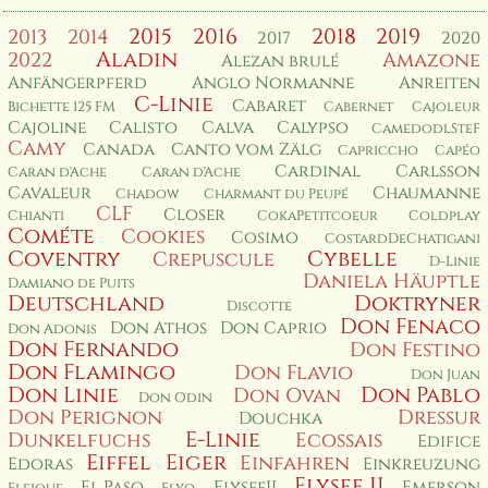
2015
2016
2018
2019
2013
2014
2017
2020
Aladin
2022
Amazone
Alezan brulé
Anfängerpferd
Anglo Normanne
Anreiten
C-Linie
Cabaret
Bichette 125 FM
Cabernet
Cajoleur
Cajoline
Calisto
Calva
Calypso
CamedodlSteF
Camy
Canada
Canto vom Zälg
Capriccho
Capéo
Cardinal
Carlsson
Caran d'Ache
Caran d'Ache
Cavaleur
Chaumanne
Chadow
Charmant du Peupé
CLF
Closer
Chianti
CokaPetitcoeur
Coldplay
Cométe
Cookies
Cosimo
CostardDeChatigani
Coventry
Cybelle
Crepuscule
D-Linie
Daniela Häuptle
Damiano de Puits
Deutschland
Doktryner
Discotte
Don Fenaco
Don Athos
Don Caprio
Don Adonis
Don Fernando
Don Festino
Don Flamingo
Don Flavio
Don Juan
Don Linie
Don Pablo
Don Ovan
Don Odin
Don Perignon
Dressur
Douchka
E-Linie
Dunkelfuchs
Ecossais
Edifice
Eiffel
Eiger
Einfahren
Edoras
Einkreuzung
Elysee II
El Paso
ElyseeII
Emerson