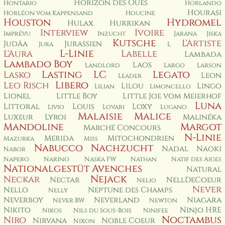
Horizon des Ouès
Hontario
Horlando
Hourasi
Horléon vom Kappensand
Houcine
Houston
Hydromel
Hulax
Hurrikan
Interview
Ivoire
Imprévu
Inzucht
Jarana
Jiska
Kutsche
L'Artiste
Judäa
Jurassien
Jura
L
L-Linie
L'Aura
Labelle
Lambada
Lambado Boy
Laos
Landlord
Largo
Larson
Lasting
LC
Legato
Lasko
Leon
Leader
Libero
Leo Risch
Lilou
Lingo
Lilian
Limoncello
Lionel
Little Boy
Little Joe vom Meierhof
Luna
Littoral
Louis
Loxy
Livio
Lovari
Lugano
Malaisie
Malice
Luxeur
Lyroi
Malinéka
Mandoline
Margot
Marché Concours
N-Linie
Merida
Mitochondrien
Mazurka
Miss
Nabucco
Nachzucht
Nadal
Naoki
Nabor
Napero
Narino
Naska FW
Nathan
Natif des Aiges
Nationalgestüt Avenches
Natural
Nejack
Neckar
Nectar
NellDeCoeur
Nelio
Never
Nello
Neptune des Champs
Nelly
Neverboy
Neverland
Niagara
Never BW
Newton
Nikito
Ninjo HRE
Nikos
Nils du Sous-Bois
Ninifee
Noctambus
Niro
Nirvana
Noble Coeur
Nixon