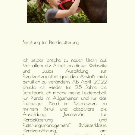
Beratung für Pferdefütterung
Ich selber breche zu neuen Ufern auf.
Vor allem die Arbeit an dieser Webseite
und Julias Ausbildung zur
Pferdeosteopathin gab den Anstoß, mich
beruflich zu verändern. Ab April 2022
drücke ich wieder für 2,5 Jahre die
Schulbank. Ich mache meine Leidenschaft
für Pferde im Allgemeinen und für das
Freiberger Pferd im Besonderen, zu
meinem Beruf und absolviere die
Ausbildung „Berater/in für
Pferdefütterung und
Fütterungsmanagement“ (Meisterklasse
Pferdeernährung), am