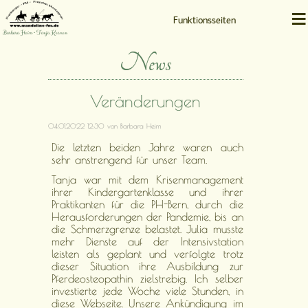
≡
Funktionsseiten
Barbara Heim • Tanja Kernen
News
Veränderungen
04.01.2022 12:30
von Barbara Heim
Die letzten beiden Jahre waren auch
sehr anstrengend für unser Team.
Tanja war mit dem Krisenmanagement
ihrer Kindergartenklasse und ihrer
Praktikanten für die PH-Bern, durch die
Herausforderungen der Pandemie, bis an
die Schmerzgrenze belastet. Julia musste
mehr Dienste auf der Intensivstation
leisten als geplant und verfolgte trotz
dieser Situation ihre Ausbildung zur
Pferdeosteopathin zielstrebig. Ich selber
investierte jede Woche viele Stunden, in
diese Webseite. Unsere Ankündigung im