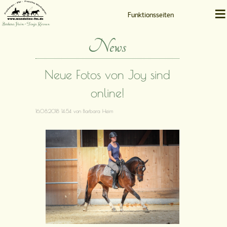
≡
Funktionsseiten
Barbara Heim • Tanja Kernen
News
Neue Fotos von Joy sind
online!
16.08.2018 14:54
von Barbara Heim