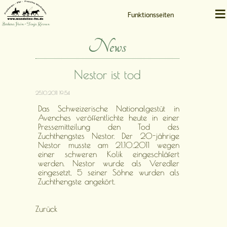
≡
Funktionsseiten
Barbara Heim • Tanja Kernen
News
Nestor ist tod
25.10.2011 19:54
Das Schweizerische Nationalgestüt in
Avenches veröffentlichte heute in einer
Pressemitteilung den Tod des
Zuchthengstes Nestor. Der 20-jährige
Nestor musste am 21.10.2011 wegen
einer schweren Kolik eingeschläfert
werden. Nestor wurde als Veredler
eingesetzt, 5 seiner Söhne wurden als
Zuchthengste angekört.
Zurück